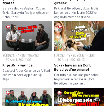
ziyaret
girecek
Saray Belediye Başkanı Özgen
Kırklareli Belediyesi, düzenlediği
Erkiş, Saray’da faaliyet gösteren
konser ve etkinliklerle 2022’ye
Sena Spor...
coşkuyla merhaba diyecek....
GÜNDEM
,
MANŞET
,
SİYASET
MANŞET
,
YEREL YÖNETİMLER
30 Aralık 2021 11:09
30 Aralık 2021 08:43
Klişe 35’lik yayında
Sokak hayvanları Çorlu
Belediyesi’ne emanet
Gazeteci Alper Karahan ve A. Kadir
Kıldize’nin hazırlayıp sunduğu
Çorlu’da bulunan sahipsiz sokak
Klişe...
hayvanlarının tedavileri Çorlu
Belediyesi ile yapılan...