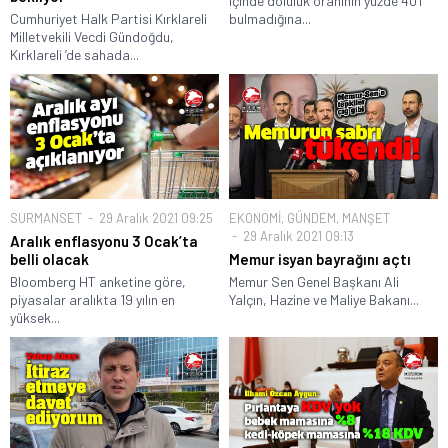
içinde doluluk oranının yüzde 40’ı
Cumhuriyet Halk Partisi Kırklareli
bulmadığına...
Milletvekili Vecdi Gündoğdu,
Kırklareli ’de sahada...
SURMANSET
29 Aralık 2021 09:25
EKONOMİ
,
GÜNDEM
,
MANŞET
29 Aralık 2021 09:13
Aralık enflasyonu 3 Ocak’ta
belli olacak
Memur isyan bayrağını açtı
Bloomberg HT anketine göre,
Memur Sen Genel Başkanı Ali
piyasalar aralıkta 19 yılın en
Yalçın, Hazine ve Maliye Bakanı...
yüksek...