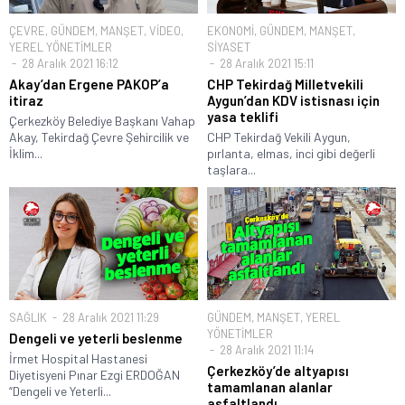
ÇEVRE
,
GÜNDEM
,
MANŞET
,
VİDEO
,
EKONOMİ
,
GÜNDEM
,
MANŞET
,
YEREL YÖNETİMLER
SİYASET
28 Aralık 2021 16:12
28 Aralık 2021 15:11
Akay’dan Ergene PAKOP’a
CHP Tekirdağ Milletvekili
itiraz
Aygun’dan KDV istisnası için
yasa teklifi
Çerkezköy Belediye Başkanı Vahap
Akay, Tekirdağ Çevre Şehircilik ve
CHP Tekirdağ Vekili Aygun,
İklim...
pırlanta, elmas, inci gibi değerli
taşlara...
SAĞLIK
28 Aralık 2021 11:29
GÜNDEM
,
MANŞET
,
YEREL
YÖNETİMLER
Dengeli ve yeterli beslenme
28 Aralık 2021 11:14
İrmet Hospital Hastanesi
Çerkezköy’de altyapısı
Diyetisyeni Pınar Ezgi ERDOĞAN
tamamlanan alanlar
“Dengeli ve Yeterli...
asfaltlandı