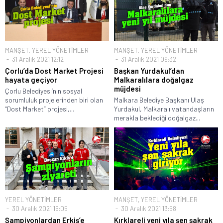
MANŞET
,
YEREL YÖNETİMLER
MANŞET
,
YEREL YÖNETİMLER
31 Aralık 2021 12:12
31 Aralık 2021 09:32
Çorlu’da Dost Market Projesi
Başkan Yurdakul’dan
hayata geçiyor
Malkaralılara doğalgaz
müjdesi
Çorlu Belediyesi’nin sosyal
sorumluluk projelerinden biri olan
Malkara Belediye Başkanı Ulaş
“Dost Market” projesi,...
Yurdakul, Malkaralı vatandaşların
merakla beklediği doğalgaz...
YEREL YÖNETİMLER
MANŞET
,
YEREL YÖNETİMLER
30 Aralık 2021 16:05
30 Aralık 2021 13:58
Şampiyonlardan Erkiş’e
Kırklareli yeni yıla şen şakrak