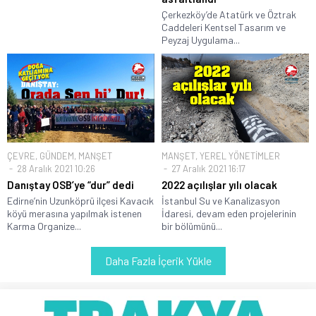
Çerkezköy’de Atatürk ve Öztrak
Caddeleri Kentsel Tasarım ve
Peyzaj Uygulama...
ÇEVRE
,
GÜNDEM
,
MANŞET
MANŞET
,
YEREL YÖNETİMLER
28 Aralık 2021 10:26
27 Aralık 2021 16:17
Danıştay OSB’ye “dur” dedi
2022 açılışlar yılı olacak
Edirne’nin Uzunköprü ilçesi Kavacık
İstanbul Su ve Kanalizasyon
köyü merasına yapılmak istenen
İdaresi, devam eden projelerinin
Karma Organize...
bir bölümünü...
Daha Fazla İçerik Yükle