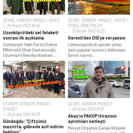
ÇEVRE
,
GÜNDEM
,
MANŞET
,
VİDEO
ÇEVRE
,
GÜNDEM
,
MANŞET
,
SİYASET
,
29 Aralık 2021 16:46
YEREL YÖNETİMLER
29 Aralık 2021 12:23
Uzunköprü’deki sel felaketi
sonrası ilk açıklama
Gerenli’den DSİ’ye veryansın
Cumhuriyet Halk Partisi Edirne
Lüleburgaz’da iki gündür süren
Milletvekili Okan Gaytancıoğlu,
aşırı yağışlar sonucu Lüleburgaz
Uzunköprü Belediye Başkanı...
Deresi taşma...
EKONOMİ
,
GÜNDEM
,
MANŞET
,
ÇEVRE
,
GÜNDEM
,
MANŞET
SİYASET
29 Aralık 2021 10:17
29 Aralık 2021 10:33
Akay’ın PAKOP itirazının
Gündoğdu: “Çiftçimiz
ayrıntıları netleşti
mazotta, gübrede acil indirim
Mevcut Organize Sanayi Bölgeler
bekliyor”