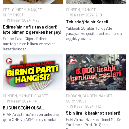
GEZİ
,
GÜNDEM
,
MANŞET
,
GÜNDEM
,
MANŞET
SURMANSET
19 Kasım 2024 12:10
19 Kasım 2024 14:25
Tekirdağ’da bir Koreli…
Edirne’nin nefis tava ciğeri!
Yaklaşık 20 yıldır Türkiye’de
İşte bilmeniz gereken her şey!
yaşayan ve çeşitli restoranlarda
Edirne Tava Ciğeri, Edirne
aşçılık yapan...
mutfağının en bilinen ve sevilen
lezzetlerinden...
GÜNDEM
,
MANŞET
,
SİYASET
EKONOMİ
,
GÜNDEM
,
MANŞET
,
19 Kasım 2024 11:41
SURMANSET
19 Kasım 2024 11:12
BUGÜN SEÇİM OLSA…
5 bin liralık banknot sesleri!
PİAR Araştırma’nın son anketine
göre CHP ve AKP’nin oy oranları...
Eski Ziraat Bankası Genel Müdür
Yardımcısı Prof. Dr. Şenol