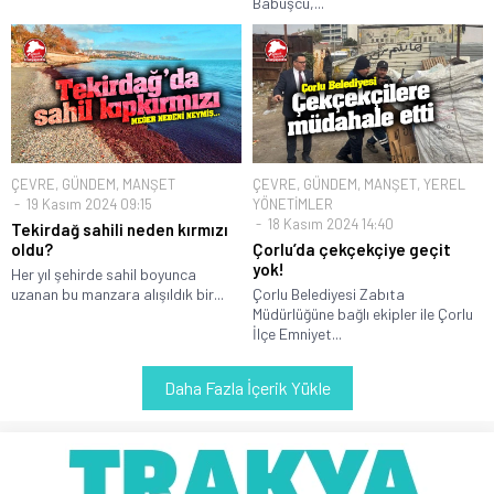
Babuşcu,...
ÇEVRE
,
GÜNDEM
,
MANŞET
ÇEVRE
,
GÜNDEM
,
MANŞET
,
YEREL
19 Kasım 2024 09:15
YÖNETİMLER
18 Kasım 2024 14:40
Tekirdağ sahili neden kırmızı
oldu?
Çorlu’da çekçekçiye geçit
yok!
Her yıl şehirde sahil boyunca
uzanan bu manzara alışıldık bir...
Çorlu Belediyesi Zabıta
Müdürlüğüne bağlı ekipler ile Çorlu
İlçe Emniyet...
Daha Fazla İçerik Yükle