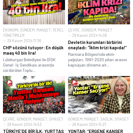
EKONOMİ
,
GÜNDEM
,
MANŞET
,
YEREL
ÇEVRE
,
GÜNDEM
,
MANŞET
YÖNETİMLER
29 Kasım 2024 14:08
29 Kasım 2024 17:36
Devletin kurumları birbirini
CHP sözünü tutuyor: En düşük
onayladı: “İklim krizi kapıda!”
maaş 40 bin lira!
Marmara Bölgesi’nde ekim
Lüleburgaz Belediyesi ile DİSK
yağışları, 1991-2020 yılları arasını
Genel- İş Sendikası arasında
kapsayan döneme ait...
sürdürülen Toplu...
ÇEVRE
,
GÜNDEM
,
MANŞET
,
SİYASET
GÜNDEM
,
MANŞET
,
SAĞLIK
,
SİYASET
28 Kasım 2024 14:53
26 Kasım 2024 15:27
TÜRKİYE’DE BİR İLK: YURTTAŞ
YONTAR: “ERGENE KANSER