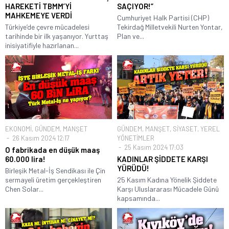
HAREKETİ TBMM’Yİ
SAÇIYOR!”
MAHKEMEYE VERDİ
Cumhuriyet Halk Partisi (CHP)
Türkiye’de çevre mücadelesi
Tekirdağ Milletvekili Nurten Yontar,
tarihinde bir ilk yaşanıyor. Yurttaş
Plan ve...
inisiyatifiyle hazırlanan...
EKONOMİ
,
GÜNDEM
,
MANŞET
GÜNDEM
,
MANŞET
,
SİYASET
,
YEREL
26 Kasım 2024 12:17
YÖNETİMLER
25 Kasım 2024 17:03
O fabrikada en düşük maaş
60.000 lira!
KADINLAR ŞİDDETE KARŞI
YÜRÜDÜ!
Birleşik Metal-İş Sendikası ile Çin
sermayeli üretim gerçekleştiren
25 Kasım Kadına Yönelik Şiddete
Chen Solar...
Karşı Uluslararası Mücadele Günü
kapsamında...