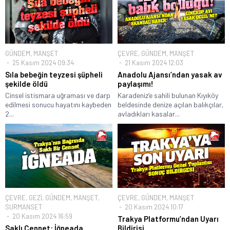
GÜNDEM
,
MANŞET
ÇEVRE
,
GÜNDEM
,
MANŞET
25 Kasım 2024 09:34
21 Kasım 2024 12:03
Sıla bebeğin teyzesi şüpheli
Anadolu Ajansı’ndan yasak av
şekilde öldü
paylaşımı!
Cinsel istismara uğraması ve darp
Karadeniz’e sahili bulunan Kıyıköy
edilmesi sonucu hayatını kaybeden
beldesinde denize açılan balıkçılar,
2...
avladıkları kasalar...
ÇEVRE
,
GEZİ
,
GÜNDEM
,
MANŞET
,
ÇEVRE
,
GÜNDEM
,
MANŞET
SURMANSET
20 Kasım 2024 10:17
20 Kasım 2024 16:59
Trakya Platformu’ndan Uyarı
Saklı Cennet: İğneada
Bildirisi