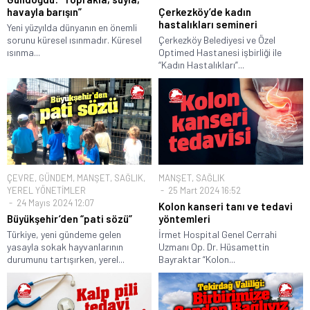
havayla barışın”
Çerkezköy’de kadın
hastalıkları semineri
Yeni yüzyılda dünyanın en önemli
sorunu küresel ısınmadır. Küresel
Çerkezköy Belediyesi ve Özel
ısınma...
Optimed Hastanesi işbirliği ile
“Kadın Hastalıkları”...
ÇEVRE
,
GÜNDEM
,
MANŞET
,
SAĞLIK
,
MANŞET
,
SAĞLIK
YEREL YÖNETİMLER
25 Mart 2024 16:52
24 Mayıs 2024 12:07
Kolon kanseri tanı ve tedavi
Büyükşehir’den “pati sözü”
yöntemleri
Türkiye, yeni gündeme gelen
İrmet Hospital Genel Cerrahi
yasayla sokak hayvanlarının
Uzmanı Op. Dr. Hüsamettin
durumunu tartışırken, yerel...
Bayraktar “Kolon...