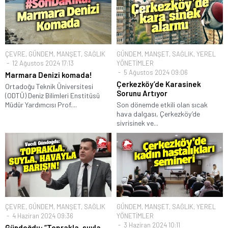
ÇEVRE
,
GÜNDEM
,
MANŞET
,
SAĞLIK
GÜNDEM
,
MANŞET
,
SAĞLIK
,
YEREL
12 Ağustos 2024 17:13
YÖNETİMLER
5 Ağustos 2024 09:06
Marmara Denizi komada!
Çerkezköy’de Karasinek
Ortadoğu Teknik Üniversitesi
Sorunu Artıyor
(ODTÜ) Deniz Bilimleri Enstitüsü
Müdür Yardımcısı Prof....
Son dönemde etkili olan sıcak
hava dalgası, Çerkezköy’de
sivrisinek ve...
ÇEVRE
,
GÜNDEM
,
MANŞET
,
SAĞLIK
GÜNDEM
,
MANŞET
,
SAĞLIK
,
YEREL
4 Haziran 2024 09:36
YÖNETİMLER
3 Haziran 2024 10:11
Gündoğdu: “Toprakla, suyla,