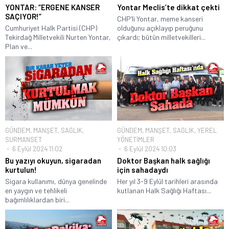
YONTAR: “ERGENE KANSER
Yontar Meclis’te dikkat çekti
SAÇIYOR!”
CHP’li Yontar, meme kanseri
Cumhuriyet Halk Partisi (CHP)
olduğunu açıklayıp peruğunu
Tekirdağ Milletvekili Nurten Yontar,
çıkardı; bütün milletvekilleri...
Plan ve...
GÜNDEM
,
MANŞET
,
SAĞLIK
,
GÜNDEM
,
MANŞET
,
SAĞLIK
,
YEREL
SURMANSET
YÖNETİMLER
6 Eylül 2024 11:02
6 Eylül 2024 10:03
Bu yazıyı okuyun, sigaradan
Doktor Başkan halk sağlığı
kurtulun!
için sahadaydı
Sigara kullanımı, dünya genelinde
Her yıl 3-9 Eylül tarihleri arasında
en yaygın ve tehlikeli
kutlanan Halk Sağlığı Haftası...
bağımlılıklardan biri...