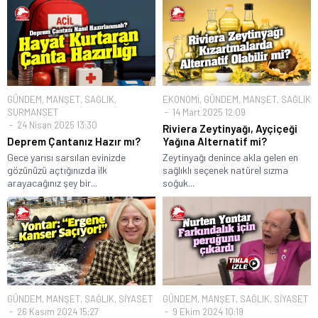
GÜNDEM
,
MANŞET
,
SAĞLIK
,
EKONOMİ
,
GÜNDEM
,
MANŞET
,
SAĞLIK
SURMANSET
14 Mart 2025 12:09
24 Nisan 2025 13:30
Riviera Zeytinyağı, Ayçiçeği
Deprem Çantanız Hazır mı?
Yağına Alternatif mi?
Gece yarısı sarsılan evinizde
Zeytinyağı denince akla gelen en
gözünüzü açtığınızda ilk
sağlıklı seçenek natürel sızma
arayacağınız şey bir...
soğuk...
GÜNDEM
,
MANŞET
,
SAĞLIK
,
SİYASET
GÜNDEM
,
MANŞET
,
SAĞLIK
,
SİYASET
26 Kasım 2024 15:27
9 Ekim 2024 10:19