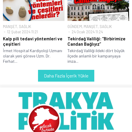
MANŞET
,
SAĞLIK
GÜNDEM
,
MANŞET
,
SAĞLIK
12 Şubat 2024 11:21
24 Ocak 2024 11:24
Kalp pili tedavi yöntemleri ve
Tekirdağ Valiliği: “Birbirimize
çeşitleri
Candan Bağlıyız”
İrmet Hospital Kardiyoloji Uzmanı
Tekirdağ Valiliği ildeki dört büyük
olarak yeni göreve Uzm. Dr.
ilçede anlamlı bir kampanyaya
Ferhat...
imza...
Daha Fazla İçerik Yükle