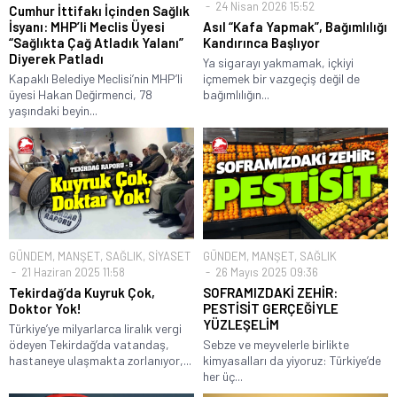
24 Nisan 2026 15:52
Cumhur İttifakı İçinden Sağlık
İsyanı: MHP’li Meclis Üyesi
Asıl “Kafa Yapmak”, Bağımlılığı
“Sağlıkta Çağ Atladık Yalanı”
Kandırınca Başlıyor
Diyerek Patladı
Ya sigarayı yakmamak, içkiyi
Kapaklı Belediye Meclisi’nin MHP’li
içmemek bir vazgeçiş değil de
üyesi Hakan Değirmenci, 78
bağımlılığın...
yaşındaki beyin...
GÜNDEM
,
MANŞET
,
SAĞLIK
,
SİYASET
GÜNDEM
,
MANŞET
,
SAĞLIK
21 Haziran 2025 11:58
26 Mayıs 2025 09:36
Tekirdağ’da Kuyruk Çok,
SOFRAMIZDAKİ ZEHİR:
Doktor Yok!
PESTİSİT GERÇEĞİYLE
YÜZLEŞELİM
Türkiye’ye milyarlarca liralık vergi
ödeyen Tekirdağ’da vatandaş,
Sebze ve meyvelerle birlikte
hastaneye ulaşmakta zorlanıyor,...
kimyasalları da yiyoruz: Türkiye’de
her üç...