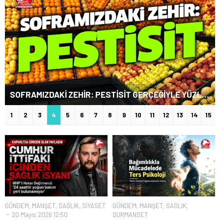
SOFRAMIZDAKİ ZEHİR: PESTİSİT GERÇEĞİYLE YÜZLEŞELİM
1
2
3
4
5
6
7
8
9
10
11
12
13
14
15
GÜNDEM
,
MANŞET
,
SAĞLIK
,
SİYASET
GÜNDEM
,
MANŞET
,
SAĞLIK
,
20 Mayıs 2026 12:50
SURMANSET