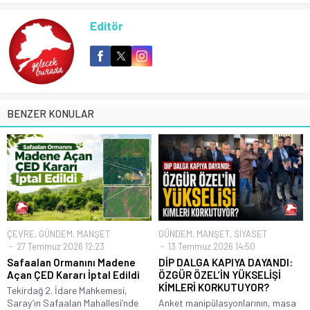
Editör
BENZER KONULAR
ÇEVRE
,
GÜNDEM
,
MANŞET
GÜNDEM
,
MANŞET
,
SİYASET
27 Temmuz 2026 12:23
13 Temmuz 2026 14:50
Safaalan Ormanını Madene
DİP DALGA KAPIYA DAYANDI:
Açan ÇED Kararı İptal Edildi
ÖZGÜR ÖZEL’İN YÜKSELİŞİ
KİMLERİ KORKUTUYOR?
Tekirdağ 2. İdare Mahkemesi,
Saray’ın Safaalan Mahallesi’nde
Anket manipülasyonlarının, masa