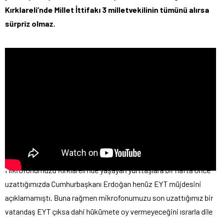
Kırklareli’nde Millet İttifakı 3 milletvekilinin tümünü alırsa
sürpriz olmaz.
Mikrofonumuzu Kırklareli’nde yaşayan yurttaşlara bir hafta önce
uzattığımızda Cumhurbaşkanı Erdoğan henüz EYT müjdesini
açıklamamıştı. Buna rağmen mikrofonumuzu son uzattığımız bir
vatandaş EYT çıksa dahi hükümete oy vermeyeceğini ısrarla dile