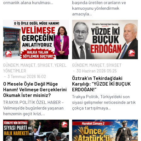
ormanlık alana kurulması...
başında üretilen oranların ve
kamuoyunu yönlendirmek
amacıyla...
GÜNDEM
,
MANŞET
,
SİYASET
,
YEREL
GÜNDEM
,
MANŞET
,
SİYASET
YÖNETİMLER
30 Haziran 2026 05:25
3 Temmuz 2026 16:02
Öztrak’ın Tekirdağ’daki
O Mesele Öyle Değil Müge
Karşılığı: “YÜZDE İKİ BUÇUK
Hanım! Velimeşe Gerçeklerini
ERDOĞAN!”
Okumak İster misiniz?
Trakya Politik, Türkiye’deki son
TRAKYA POLİTİK ÖZEL HABER –
siyasi gelişmeler neticesinde artık
Velimeşe’de bugünlerde yaşanan
çokça tartışılmaya...
hemzemin geçit krizi,...