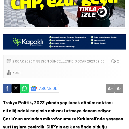
2 OCAK 2023 11:55 | SON GÜNCELLENME: 3 OCAK 2023 09:38
2
3.301
A
A
ABONE OL
+
-
Trakya Politik, 2023 yılında yapılacak dönüm noktası
niteliğindeki seçimin nabzını tutmaya devam ediyor.
Çorlu’nun ardından mikrofonumuzu Kırklareli’nde yaşayan
yurttaşlara çevirdik. CHP’nin açık ara önde olduğu