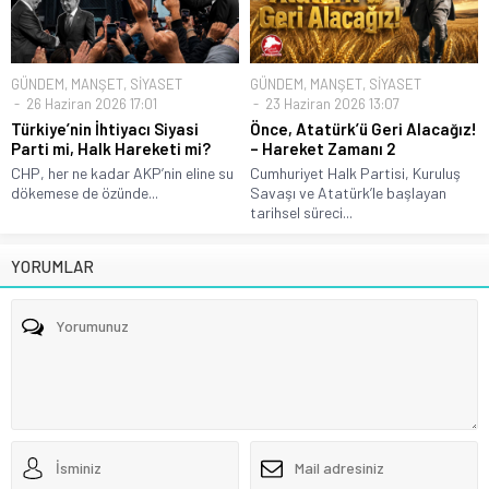
GÜNDEM
,
MANŞET
,
SİYASET
GÜNDEM
,
MANŞET
,
SİYASET
26 Haziran 2026 17:01
23 Haziran 2026 13:07
Türkiye’nin İhtiyacı Siyasi
Önce, Atatürk’ü Geri Alacağız!
Parti mi, Halk Hareketi mi?
– Hareket Zamanı 2
CHP, her ne kadar AKP’nin eline su
Cumhuriyet Halk Partisi, Kuruluş
dökemese de özünde...
Savaşı ve Atatürk’le başlayan
tarihsel süreci...
YORUMLAR