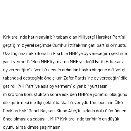
Kırklareli’nde hatırı sayılır bir tabanı olan Milliyetçi Hareket Partisi
geçtiğimiz yerel seçimde Cumhur İttifakı’nın çatı partisi olmuştu.
Uzattığımız mikrofona bir kişi bile MHP’ye oy vereceğim şeklinde
yanıt vermedi. “Ben MHP’liyim ama MHP’ye değil Fatih Erbakan’a
oy vereceğim” diyen bir gencin ardından başka bir genç milliyetçi
tabandaki desteğiyle öne çıkan Zafer Partisi’ne oy vereceğini dile
getirdi. “AK Parti’ye asla oy vermem” diyen bir yurttaşın
mikrofona konuştuktan sonra eskiden MHP’de yönetici olduğunu
dile getirmesi ise ilgi çekici başka bir veriydi. Tüm bunların Ülkü
Ocakları Eski Genel Başkanı Sinan Ateş’in sırlarla dolu ölümünden
önce olması da cabası… MHP Kırklareli’nde tarihinin en düşük
oyunu alırsa kimse şaşırmasın.