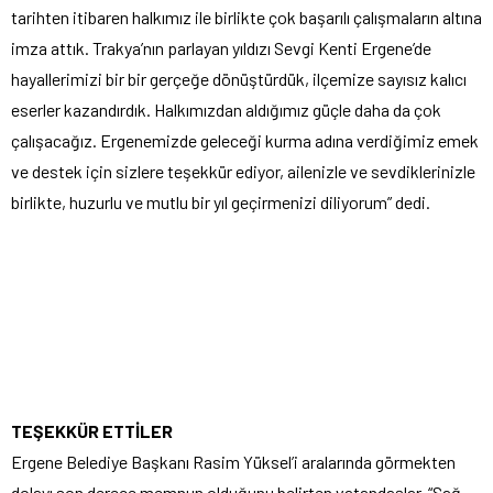
tarihten itibaren halkımız ile birlikte çok başarılı çalışmaların altına
imza attık. Trakya’nın parlayan yıldızı Sevgi Kenti Ergene’de
hayallerimizi bir bir gerçeğe dönüştürdük, ilçemize sayısız kalıcı
eserler kazandırdık. Halkımızdan aldığımız güçle daha da çok
çalışacağız. Ergenemizde geleceği kurma adına verdiğimiz emek
ve destek için sizlere teşekkür ediyor, ailenizle ve sevdiklerinizle
birlikte, huzurlu ve mutlu bir yıl geçirmenizi diliyorum” dedi.
TEŞEKKÜR ETTİLER
Ergene Belediye Başkanı Rasim Yüksel’i aralarında görmekten
dolayı son derece memnun olduğunu belirten vatandaşlar, “Sağ