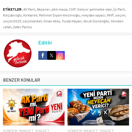
ETİKETLER:
AK Parti
,
Akşener
,
altılı masa
,
CHP
,
Geliyor gelmekte olan
,
İyi Parti
,
Kılıçdaroğlu
,
Kırklareli
,
Mehmet Siyam Kesimoğlu
,
meydan sayacı
,
MHP
,
seçim
,
seçim2023
,
seçimanket
,
Sinan Ateş
,
Turabi Kayan
,
Vecdi Gündoğdu
,
Yeniden
refah
,
Zafer Partisi
Editör
BENZER KONULAR
GÜNDEM
,
MANŞET
,
SİYASET
GÜNDEM
,
MANŞET
,
SİYASET