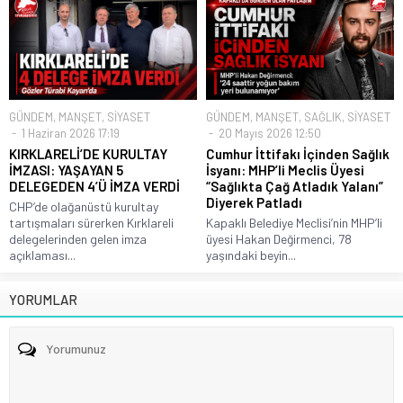
GÜNDEM
,
MANŞET
,
SİYASET
GÜNDEM
,
MANŞET
,
SAĞLIK
,
SİYASET
1 Haziran 2026 17:19
20 Mayıs 2026 12:50
KIRKLARELİ’DE KURULTAY
Cumhur İttifakı İçinden Sağlık
İMZASI: YAŞAYAN 5
İsyanı: MHP’li Meclis Üyesi
DELEGEDEN 4’Ü İMZA VERDİ
“Sağlıkta Çağ Atladık Yalanı”
Diyerek Patladı
CHP’de olağanüstü kurultay
tartışmaları sürerken Kırklareli
Kapaklı Belediye Meclisi’nin MHP’li
delegelerinden gelen imza
üyesi Hakan Değirmenci, 78
açıklaması...
yaşındaki beyin...
YORUMLAR