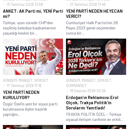
31 Temmuz 2026 13:58
21 Temmuz 2026 17:46
ANKET: AK Parti mi, YENİ Parti
YENİ PARTİ NEDEN HEYECAN
mi?
VERİCİ?
Türkiye, uzun süredir CHP’den
Cumhuriyet Halk Partisi’nin 28
seçilmiş belediye başkanlarının
Mayıs 2023 genel seçiminden
yaşadığı keskin bir...
sonra bir...
GÜNDEM
,
MANŞET
,
SİYASET
GÜNDEM
,
MANŞET
,
SİYASET
,
17 Temmuz 2026 17:16
SURMANSET
19 Haziran 2026 20:26
YENİ PARTİ NEDEN
KURULUYOR?
Erdoğan’ın Reklamcısı Erol
Olçok, Trakya Politik’in
Özgür Özel’in yeni bir siyasi parti
Sorularını Yanıtladı!
kurulmasına ilişkin hazırlık
yaptığını...
TRAKYA POLİTİK ÖZEL – Türkiye
siyasal iletişim tarihinin en etkili...