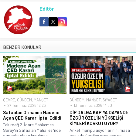
Editör
BENZER KONULAR
ÇEVRE
,
GÜNDEM
,
MANŞET
GÜNDEM
,
MANŞET
,
SİYASET
27 Temmuz 2026 12:23
13 Temmuz 2026 14:50
Safaalan Ormanını Madene
DİP DALGA KAPIYA DAYANDI:
Açan ÇED Kararı İptal Edildi
ÖZGÜR ÖZEL’İN YÜKSELİŞİ
KİMLERİ KORKUTUYOR?
Tekirdağ 2. İdare Mahkemesi,
Saray’ın Safaalan Mahallesi’nde
Anket manipülasyonlarının, masa
ormanlık alana kurulması...
başında üretilen oranların ve