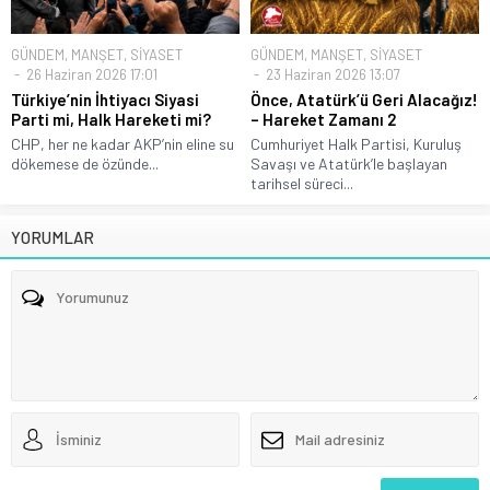
GÜNDEM
,
MANŞET
,
SİYASET
GÜNDEM
,
MANŞET
,
SİYASET
26 Haziran 2026 17:01
23 Haziran 2026 13:07
Türkiye’nin İhtiyacı Siyasi
Önce, Atatürk’ü Geri Alacağız!
Parti mi, Halk Hareketi mi?
– Hareket Zamanı 2
CHP, her ne kadar AKP’nin eline su
Cumhuriyet Halk Partisi, Kuruluş
dökemese de özünde...
Savaşı ve Atatürk’le başlayan
tarihsel süreci...
YORUMLAR