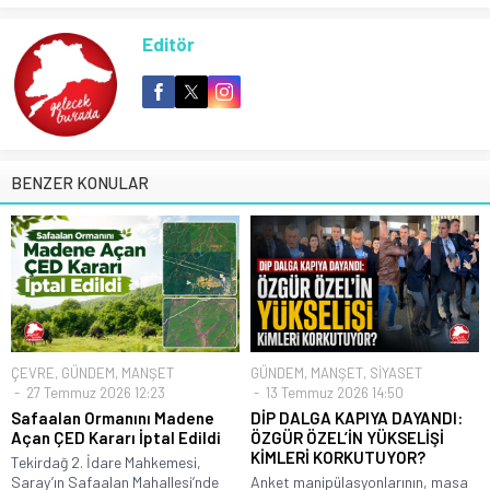
Editör
BENZER KONULAR
ÇEVRE
,
GÜNDEM
,
MANŞET
GÜNDEM
,
MANŞET
,
SİYASET
27 Temmuz 2026 12:23
13 Temmuz 2026 14:50
Safaalan Ormanını Madene
DİP DALGA KAPIYA DAYANDI:
Açan ÇED Kararı İptal Edildi
ÖZGÜR ÖZEL’İN YÜKSELİŞİ
KİMLERİ KORKUTUYOR?
Tekirdağ 2. İdare Mahkemesi,
Saray’ın Safaalan Mahallesi’nde
Anket manipülasyonlarının, masa