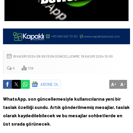
18 KASIM 2024 09:58 | SON GÜNCELLENME: 18 KASIM 2024 10:00
0
726
A
A
ABONE OL
+
-
WhatsApp, son güncellemesiyle kullanıcılarına yeni bir
taslak özelliği sundu. Artık gönderilmemiş mesajlar, taslak
olarak kaydedilebilecek ve bu mesajlar sohbetlerde en
üst sırada görünecek.