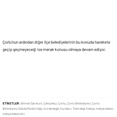
Çorlu’nun ardından diğer ilçe belediyelerinin bu konuda harekete
geçip geçmeyeceği ise merak konusu olmaya devam ediyor.
ETİKETLER:
Ahmet Sarıkurt
,
Çekçekçi
,
Çorlu
,
Çorlu Belediyesi
,
Çorlu
Belediyesi Zabıta Müdürlüğü
,
hurda kağıt
,
hurdacı
,
Tekirdağ
,
trakya
,
trakya haber
,
trakya haberleri