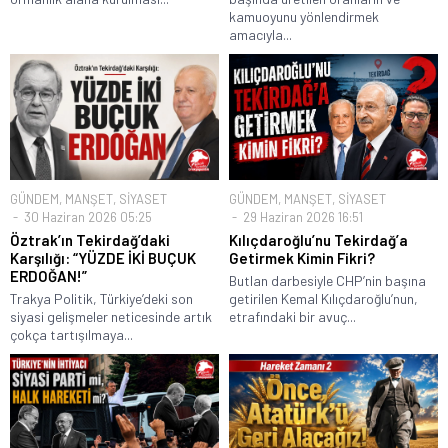
kamuoyunu yönlendirmek
amacıyla...
GÜNDEM
,
MANŞET
,
SİYASET
GÜNDEM
,
MANŞET
,
SİYASET
30 Haziran 2026 05:25
29 Haziran 2026 16:51
Öztrak’ın Tekirdağ’daki
Kılıçdaroğlu’nu Tekirdağ’a
Karşılığı: “YÜZDE İKİ BUÇUK
Getirmek Kimin Fikri?
ERDOĞAN!”
Butlan darbesiyle CHP’nin başına
Trakya Politik, Türkiye’deki son
getirilen Kemal Kılıçdaroğlu’nun,
siyasi gelişmeler neticesinde artık
etrafındaki bir avuç...
çokça tartışılmaya...