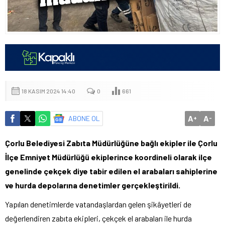
18 KASIM 2024 14:40
0
661
A
A
ABONE OL
+
-
Çorlu Belediyesi Zabıta Müdürlüğüne bağlı ekipler ile Çorlu
İlçe Emniyet Müdürlüğü ekiplerince koordineli olarak ilçe
genelinde çekçek diye tabir edilen el arabaları sahiplerine
ve hurda depolarına denetimler gerçekleştirildi.
Yapılan denetimlerde vatandaşlardan gelen şikâyetleri de
değerlendiren zabıta ekipleri, çekçek el arabaları ile hurda