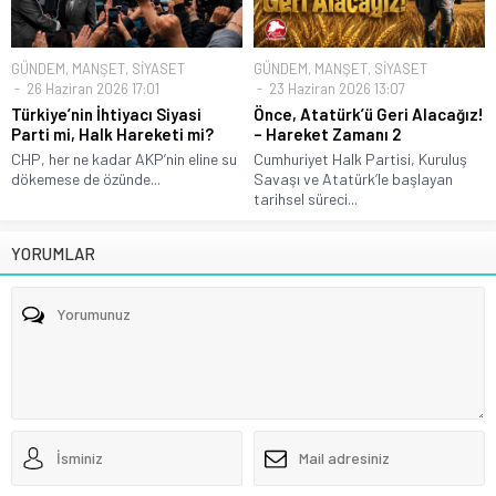
GÜNDEM
,
MANŞET
,
SİYASET
GÜNDEM
,
MANŞET
,
SİYASET
26 Haziran 2026 17:01
23 Haziran 2026 13:07
Türkiye’nin İhtiyacı Siyasi
Önce, Atatürk’ü Geri Alacağız!
Parti mi, Halk Hareketi mi?
– Hareket Zamanı 2
CHP, her ne kadar AKP’nin eline su
Cumhuriyet Halk Partisi, Kuruluş
dökemese de özünde...
Savaşı ve Atatürk’le başlayan
tarihsel süreci...
YORUMLAR