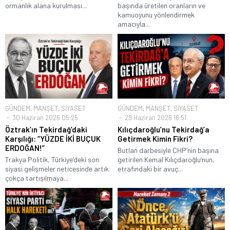
ormanlık alana kurulması...
başında üretilen oranların ve
kamuoyunu yönlendirmek
amacıyla...
GÜNDEM
,
MANŞET
,
SİYASET
GÜNDEM
,
MANŞET
,
SİYASET
30 Haziran 2026 05:25
29 Haziran 2026 16:51
Öztrak’ın Tekirdağ’daki
Kılıçdaroğlu’nu Tekirdağ’a
Karşılığı: “YÜZDE İKİ BUÇUK
Getirmek Kimin Fikri?
ERDOĞAN!”
Butlan darbesiyle CHP’nin başına
Trakya Politik, Türkiye’deki son
getirilen Kemal Kılıçdaroğlu’nun,
siyasi gelişmeler neticesinde artık
etrafındaki bir avuç...
çokça tartışılmaya...