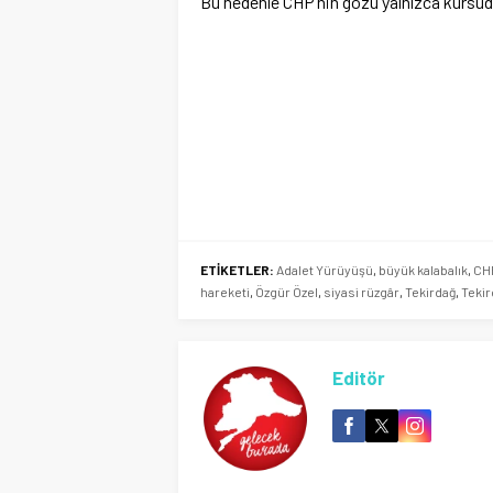
Bu nedenle CHP’nin gözü yalnızca kürsüd
ETİKETLER:
Adalet Yürüyüşü
,
büyük kalabalık
,
CH
hareketi
,
Özgür Özel
,
siyasi rüzgâr
,
Tekirdağ
,
Tekir
Editör