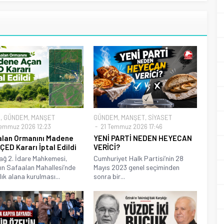
E
,
GÜNDEM
,
MANŞET
GÜNDEM
,
MANŞET
,
SİYASET
emmuz 2026 12:23
21 Temmuz 2026 17:46
lan Ormanını Madene
YENİ PARTİ NEDEN HEYECAN
ÇED Kararı İptal Edildi
VERİCİ?
ağ 2. İdare Mahkemesi,
Cumhuriyet Halk Partisi’nin 28
ın Safaalan Mahallesi’nde
Mayıs 2023 genel seçiminden
ık alana kurulması...
sonra bir...