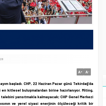
028
A
A
+
-
i sayım başladı. CHP, 22 Haziran Pazar günü Tekirdağ’da
n kitlesel buluşmalardan birine hazırlanıyor. Miting,
i talebini yansıtmakla kalmayacak; CHP Genel Merkezi
sının ve yerel siyasi enerjinin ölçüleceği kritik bir