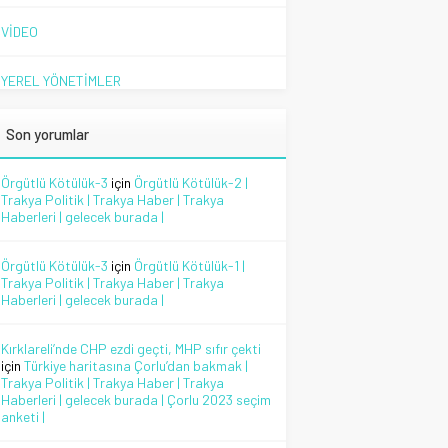
VİDEO
YEREL YÖNETİMLER
Son yorumlar
Örgütlü Kötülük-3
için
Örgütlü Kötülük-2 |
Trakya Politik | Trakya Haber | Trakya
Haberleri | gelecek burada |
Örgütlü Kötülük-3
için
Örgütlü Kötülük-1 |
Trakya Politik | Trakya Haber | Trakya
Haberleri | gelecek burada |
Kırklareli’nde CHP ezdi geçti, MHP sıfır çekti
için
Türkiye haritasına Çorlu’dan bakmak |
Trakya Politik | Trakya Haber | Trakya
Haberleri | gelecek burada | Çorlu 2023 seçim
anketi |