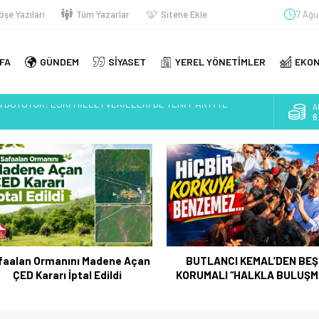
öşe Yazıları
Tüm Yazarlar
Sitene Ekle
7 Ağu
FA
GÜNDEM
SİYASET
YEREL YÖNETİMLER
EKON
B
ene Açan ÇED Kararı İptal Edildi
1
N BEŞ KORUMALI “HALKLA BULUŞMA”
D
4
EYECAN VERİCİ?
KURULUYOR?
E
5
AYANDI: ÖZGÜR ÖZEL’İN YÜKSELİŞİ KİMLERİ KORKUTUYOR?
A
TLANCILAR?
6
AN İSTİFA YOLU
faalan Ormanını Madene Açan
BUTLANCI KEMAL’DEN BEŞ
ENİ Parti mi?
ÇED Kararı İptal Edildi
KORUMALI “HALKLA BULUŞM
R!
 BÜYÜYOR: ESKİ MİLLETVEKİLLERİ DE YENİ PARTİ’YE