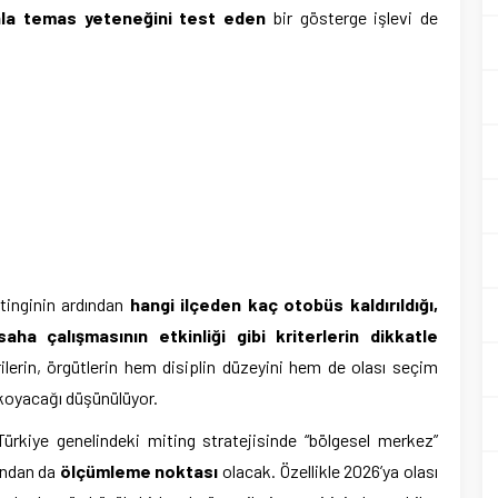
nla temas yeteneğini test eden
bir gösterge işlevi de
tinginin ardından
hangi ilçeden kaç otobüs kaldırıldığı,
aha çalışmasının etkinliği gibi kriterlerin dikkatle
rilerin, örgütlerin hem disiplin düzeyini hem de olası seçim
 koyacağı düşünülüyor.
Türkiye genelindeki miting stratejisinde “bölgesel merkez”
sından da
ölçümleme noktası
olacak. Özellikle 2026’ya olası