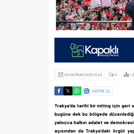
20 HAZIRAN 2025 13:43
0
1.
ABONE OL
Trakya’da tarihî bir miting için ger
bugüne dek bu bölgede düzenlediği e
yalnızca halkın adalet ve demokras
açısından da Trakya’daki örgüt yapı