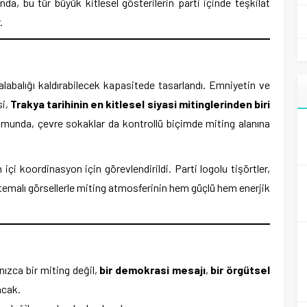
nda, bu tür büyük kitlesel gösterilerin parti içinde teşkilat
.
alabalığı kaldırabilecek kapasitede tasarlandı. Emniyetin ve
si,
Trakya tarihinin en kitlesel siyasi mitinglerinden biri
umunda, çevre sokaklar da kontrollü biçimde miting alanına
içi koordinasyon için görevlendirildi. Parti logolu tişörtler,
 temalı görsellerle miting atmosferinin hem güçlü hem enerjik
ızca bir miting değil,
bir demokrasi mesajı
,
bir örgütsel
acak.