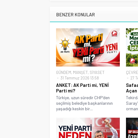
BENZER KONULAR
GÜNDEM
,
MANŞET
,
SİYASET
ÇEVR
31 Temmuz 2026 13:58
27 T
ANKET: AK Parti mi, YENİ
Safaa
Parti mi?
Açan 
Türkiye, uzun süredir CHP’den
Tekird
seçilmiş belediye başkanlarının
Saray’
yaşadığı keskin bir...
ormanl