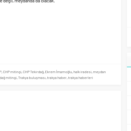
e değil, meydanda da olacak.
P
,
CHP mitingi
,
CHP Tekirdağ
,
Ekrem İmamoğlu
,
halk iradesi
,
meydan
dağ mitingi
,
Trakya buluşması
,
trakya haber
,
trakya haberleri