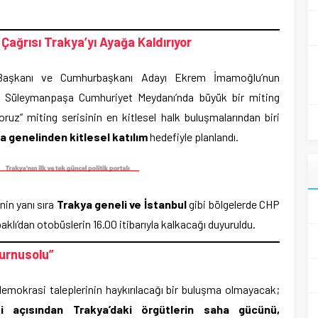
 Çağrısı Trakya’yı Ayağa Kaldırıyor
 Başkanı ve Cumhurbaşkanı Adayı Ekrem İmamoğlu’nun
ğ Süleymanpaşa Cumhuriyet Meydanı’nda büyük bir miting
yoruz” miting serisinin en kitlesel halk buluşmalarından biri
a genelinden kitlesel katılım
hedefiyle planlandı.
inin yanı sıra
Trakya geneli ve İstanbul
gibi bölgelerde CHP
paklı’dan otobüslerin 16.00 itibarıyla kalkacağı duyuruldu.
Turnusolu”
emokrasi taleplerinin haykırılacağı bir buluşma olmayacak;
 açısından Trakya’daki örgütlerin saha gücünü,