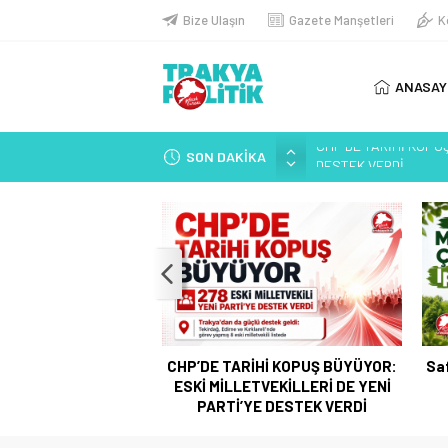
Bize Ulaşın
Gazete Manşetleri
K
ANASAY
SON DAKİKA
Safaalan Ormanını Mad
BUTLANCI KEMAL’DE
YENİ PARTİ NEDEN H
YENİ PARTİ NEDEN 
DİP DALGA KAPIYA D
KİM BU UTANGAÇ BU
AKAY’IN AKP’YE UZAN
E TÜRKİYE VAR!
CHP’DE TARİHİ KOPUŞ BÜYÜYOR:
Sa
ANKET: AK Parti mi, Y
ESKİ MİLLETVEKİLLERİ DE YENİ
SİNEM’DE TÜRKİYE VA
PARTİ’YE DESTEK VERDİ
CHP’DE TARİHİ KOPUŞ
DESTEK VERDİ