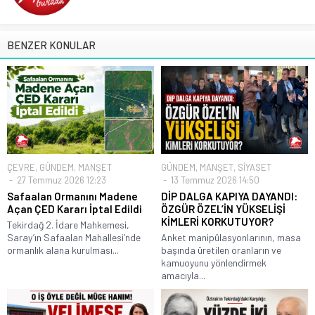
BENZER KONULAR
ÇEVRE
,
GÜNDEM
,
MANŞET
GÜNDEM
,
MANŞET
,
SİYASET
27 Temmuz 2026 12:23
13 Temmuz 2026 14:50
Safaalan Ormanını Madene
DİP DALGA KAPIYA DAYANDI:
Açan ÇED Kararı İptal Edildi
ÖZGÜR ÖZEL’İN YÜKSELİŞİ
KİMLERİ KORKUTUYOR?
Tekirdağ 2. İdare Mahkemesi,
Saray’ın Safaalan Mahallesi’nde
Anket manipülasyonlarının, masa
ormanlık alana kurulması...
başında üretilen oranların ve
kamuoyunu yönlendirmek
amacıyla...