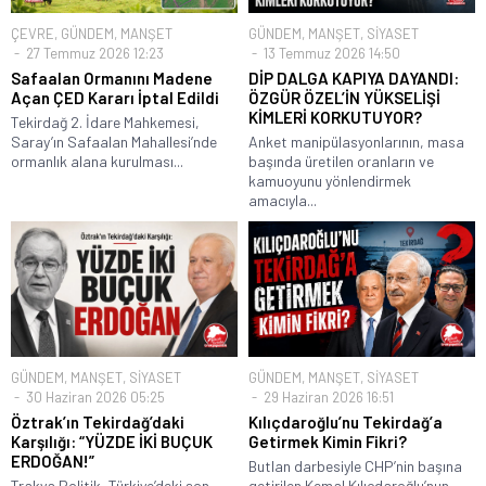
ÇEVRE
,
GÜNDEM
,
MANŞET
GÜNDEM
,
MANŞET
,
SİYASET
27 Temmuz 2026 12:23
13 Temmuz 2026 14:50
Safaalan Ormanını Madene
DİP DALGA KAPIYA DAYANDI:
Açan ÇED Kararı İptal Edildi
ÖZGÜR ÖZEL’İN YÜKSELİŞİ
KİMLERİ KORKUTUYOR?
Tekirdağ 2. İdare Mahkemesi,
Saray’ın Safaalan Mahallesi’nde
Anket manipülasyonlarının, masa
ormanlık alana kurulması...
başında üretilen oranların ve
kamuoyunu yönlendirmek
amacıyla...
GÜNDEM
,
MANŞET
,
SİYASET
GÜNDEM
,
MANŞET
,
SİYASET
30 Haziran 2026 05:25
29 Haziran 2026 16:51
Öztrak’ın Tekirdağ’daki
Kılıçdaroğlu’nu Tekirdağ’a
Karşılığı: “YÜZDE İKİ BUÇUK
Getirmek Kimin Fikri?
ERDOĞAN!”
Butlan darbesiyle CHP’nin başına
Trakya Politik, Türkiye’deki son
getirilen Kemal Kılıçdaroğlu’nun,