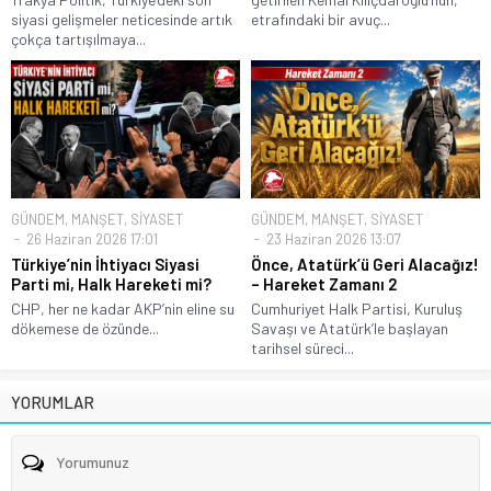
siyasi gelişmeler neticesinde artık
etrafındaki bir avuç...
çokça tartışılmaya...
GÜNDEM
,
MANŞET
,
SİYASET
GÜNDEM
,
MANŞET
,
SİYASET
26 Haziran 2026 17:01
23 Haziran 2026 13:07
Türkiye’nin İhtiyacı Siyasi
Önce, Atatürk’ü Geri Alacağız!
Parti mi, Halk Hareketi mi?
– Hareket Zamanı 2
CHP, her ne kadar AKP’nin eline su
Cumhuriyet Halk Partisi, Kuruluş
dökemese de özünde...
Savaşı ve Atatürk’le başlayan
tarihsel süreci...
YORUMLAR