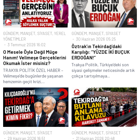
GÜNDEM
,
MANŞET
,
SİYASET
,
YEREL
GÜNDEM
,
MANŞET
,
SİYASET
YÖNETİMLER
30 Haziran 2026 05:25
3 Temmuz 2026 16:02
Öztrak’ın Tekirdağ’daki
O Mesele Öyle Değil Müge
Karşılığı: “YÜZDE İKİ BUÇUK
Hanım! Velimeşe Gerçeklerini
ERDOĞAN!”
Okumak İster misiniz?
Trakya Politik, Türkiye’deki son
TRAKYA POLİTİK ÖZEL HABER –
siyasi gelişmeler neticesinde artık
Velimeşe’de bugünlerde yaşanan
çokça tartışılmaya...
hemzemin geçit krizi,...
GÜNDEM
,
MANŞET
,
SİYASET
GÜNDEM
,
MANŞET
,
SİYASET
29 Haziran 2026 16:51
21 Haziran 2026 20:48