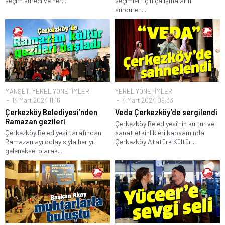
seçim süreci ve her...
seçimleri için çalışmalarını
sürdüren...
MANŞET
,
YEREL YÖNETİMLER
YEREL YÖNETİMLER
14 Mart 2024 11:16
4 Mart 2024 09:33
Çerkezköy Belediyesi’nden
Veda Çerkezköy’de sergilendi
Ramazan gezileri
Çerkezköy Belediyesi’nin kültür ve
Çerkezköy Belediyesi tarafından
sanat etkinlikleri kapsamında
Ramazan ayı dolayısıyla her yıl
Çerkezköy Atatürk Kültür...
geleneksel olarak...