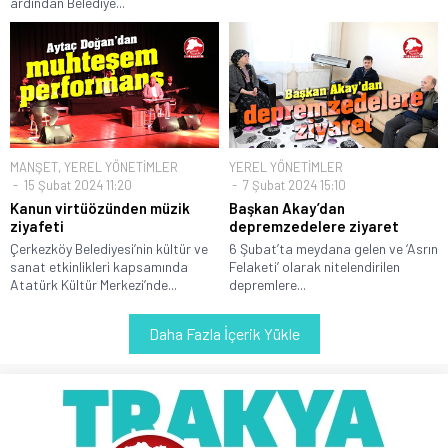
ardından Belediye...
MANŞET
,
YEREL YÖNETİMLER
YEREL YÖNETİMLER
15 Şubat 2024 11:20
7 Şubat 2024 15:10
Kanun virtüözünden müzik
Başkan Akay’dan
ziyafeti
depremzedelere ziyaret
Çerkezköy Belediyesi’nin kültür ve
6 Şubat’ta meydana gelen ve ‘Asrın
sanat etkinlikleri kapsamında
Felaketi’ olarak nitelendirilen
Atatürk Kültür Merkezi’nde...
depremlere...
Daha Fazla İçerik Yükle