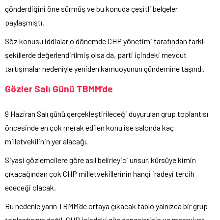
gönderdiğini öne sürmüş ve bu konuda çeşitli belgeler
paylaşmıştı.
Söz konusu iddialar o dönemde CHP yönetimi tarafından farklı
şekillerde değerlendirilmiş olsa da, parti içindeki mevcut
tartışmalar nedeniyle yeniden kamuoyunun gündemine taşındı.
Gözler Salı Günü TBMM’de
9 Haziran Salı günü gerçekleştirileceği duyurulan grup toplantısı
öncesinde en çok merak edilen konu ise salonda kaç
milletvekilinin yer alacağı.
Siyasi gözlemcilere göre asıl belirleyici unsur, kürsüye kimin
çıkacağından çok CHP milletvekillerinin hangi iradeyi tercih
edeceği olacak.
Bu nedenle yarın TBMM’de ortaya çıkacak tablo yalnızca bir grup
toplantısının değil, CHP içindeki güç dengelerinin ve meşruiyet