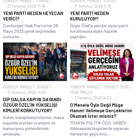
GÜNDEM
,
MANŞET
,
SİYASET
GÜNDEM
,
MANŞET
,
SİYASET
21 Temmuz 2026 17:46
17 Temmuz 2026 17:16
YENİ PARTİ NEDEN HEYECAN
YENİ PARTİ NEDEN
VERİCİ?
KURULUYOR?
Cumhuriyet Halk Partisi’nin 28
Özgür Özel’in yeni bir siyasi parti
Mayıs 2023 genel seçiminden
kurulmasına ilişkin hazırlık
sonra bir...
yaptığını...
GÜNDEM
,
MANŞET
,
SİYASET
GÜNDEM
,
MANŞET
,
SİYASET
,
YEREL
13 Temmuz 2026 14:50
YÖNETİMLER
3 Temmuz 2026 16:02
DİP DALGA KAPIYA DAYANDI:
ÖZGÜR ÖZEL’İN YÜKSELİŞİ
O Mesele Öyle Değil Müge
KİMLERİ KORKUTUYOR?
Hanım! Velimeşe Gerçeklerini
Okumak İster misiniz?
Anket manipülasyonlarının, masa
başında üretilen oranların ve
TRAKYA POLİTİK ÖZEL HABER –
kamuoyunu yönlendirmek
Velimeşe’de bugünlerde yaşanan
amacıyla...
hemzemin geçit krizi,...