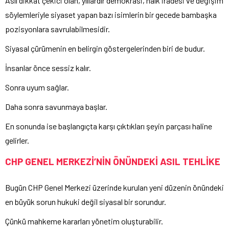
Asıl dikkat çekici olan, yıllardır demokrasi, halk iradesi ve değişim
söylemleriyle siyaset yapan bazı isimlerin bir gecede bambaşka
pozisyonlara savrulabilmesidir.
Siyasal çürümenin en belirgin göstergelerinden biri de budur.
İnsanlar önce sessiz kalır.
Sonra uyum sağlar.
Daha sonra savunmaya başlar.
En sonunda ise başlangıçta karşı çıktıkları şeyin parçası haline
gelirler.
CHP GENEL MERKEZİ’NİN ÖNÜNDEKİ ASIL TEHLİKE
Bugün CHP Genel Merkezi üzerinde kurulan yeni düzenin önündeki
en büyük sorun hukuki değil siyasal bir sorundur.
Çünkü mahkeme kararları yönetim oluşturabilir.