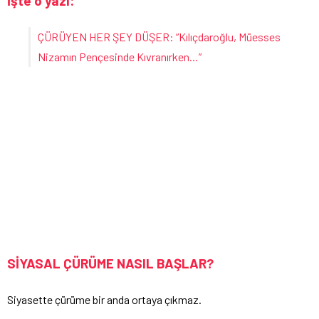
İşte o yazı:
ÇÜRÜYEN HER ŞEY DÜŞER: “Kılıçdaroğlu, Müesses
Nizamın Pençesinde Kıvranırken…”
SİYASAL ÇÜRÜME NASIL BAŞLAR?
Siyasette çürüme bir anda ortaya çıkmaz.