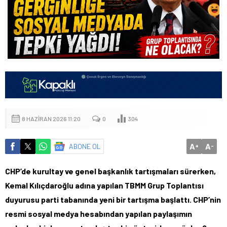
8 HAZIRAN 2026 11:20
0
304
A
A
ABONE OL
+
-
CHP’de kurultay ve genel başkanlık tartışmaları sürerken,
Kemal Kılıçdaroğlu adına yapılan TBMM Grup Toplantısı
duyurusu parti tabanında yeni bir tartışma başlattı. CHP’nin
resmi sosyal medya hesabından yapılan paylaşımın