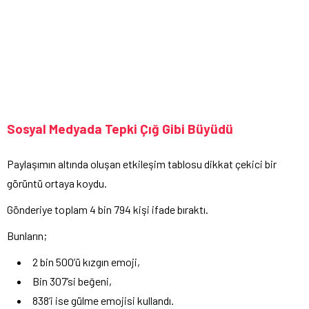
Sosyal Medyada Tepki Çığ Gibi Büyüdü
Paylaşımın altında oluşan etkileşim tablosu dikkat çekici bir
görüntü ortaya koydu.
Gönderiye toplam 4 bin 794 kişi ifade bıraktı.
Bunların;
2 bin 500’ü kızgın emoji,
Bin 307’si beğeni,
838’i ise gülme emojisi kullandı.