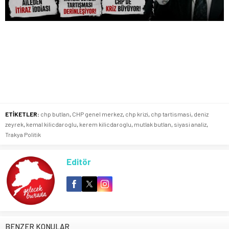
ETİKETLER:
chp butlan
,
CHP genel merkez
,
chp krizi
,
chp tartismasi
,
deniz
zeyrek
,
kemal kilicdaroglu
,
kerem kilicdaroglu
,
mutlak butlan
,
siyasi analiz
,
Trakya Politik
Editör
BENZER KONULAR