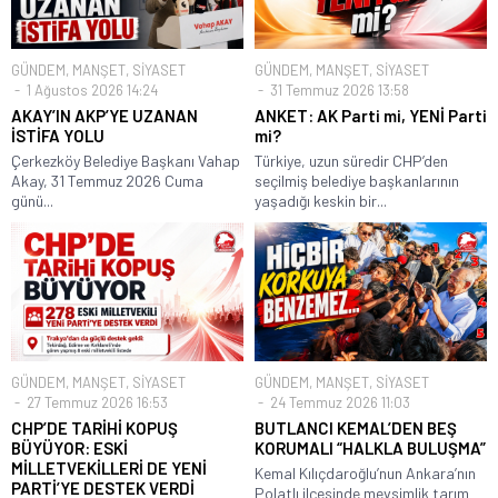
GÜNDEM
,
MANŞET
,
SİYASET
GÜNDEM
,
MANŞET
,
SİYASET
1 Ağustos 2026 14:24
31 Temmuz 2026 13:58
AKAY’IN AKP’YE UZANAN
ANKET: AK Parti mi, YENİ Parti
İSTİFA YOLU
mi?
Çerkezköy Belediye Başkanı Vahap
Türkiye, uzun süredir CHP’den
Akay, 31 Temmuz 2026 Cuma
seçilmiş belediye başkanlarının
günü...
yaşadığı keskin bir...
GÜNDEM
,
MANŞET
,
SİYASET
GÜNDEM
,
MANŞET
,
SİYASET
27 Temmuz 2026 16:53
24 Temmuz 2026 11:03
CHP’DE TARİHİ KOPUŞ
BUTLANCI KEMAL’DEN BEŞ
BÜYÜYOR: ESKİ
KORUMALI “HALKLA BULUŞMA”
MİLLETVEKİLLERİ DE YENİ
Kemal Kılıçdaroğlu’nun Ankara’nın
PARTİ’YE DESTEK VERDİ
Polatlı ilçesinde mevsimlik tarım