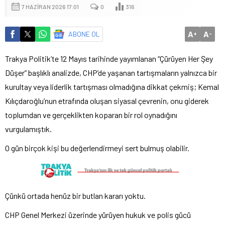
7 HAZIRAN 2026 17:01
0
316
A
A
ABONE OL
+
-
Trakya Politik’te 12 Mayıs tarihinde yayımlanan “Çürüyen Her Şey
Düşer” başlıklı analizde, CHP’de yaşanan tartışmaların yalnızca bir
kurultay veya liderlik tartışması olmadığına dikkat çekmiş; Kemal
Kılıçdaroğlu’nun etrafında oluşan siyasal çevrenin, onu giderek
toplumdan ve gerçeklikten koparan bir rol oynadığını
vurgulamıştık.
O gün birçok kişi bu değerlendirmeyi sert bulmuş olabilir.
Çünkü ortada henüz bir butlan kararı yoktu.
CHP Genel Merkezi üzerinde yürüyen hukuk ve polis gücü