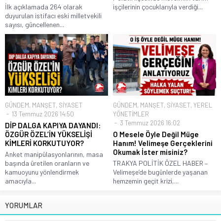
İlk açıklamada 264 olarak
işçilerinin çocuklarıyla verdiği...
duyurulan istifacı eski milletvekili
sayısı, güncellenen...
GÜNDEM
,
MANŞET
,
SİYASET
GÜNDEM
,
MANŞET
,
SİYASET
,
YEREL
13 Temmuz 2026 14:50
YÖNETİMLER
3 Temmuz 2026 16:02
DİP DALGA KAPIYA DAYANDI:
ÖZGÜR ÖZEL’İN YÜKSELİŞİ
O Mesele Öyle Değil Müge
KİMLERİ KORKUTUYOR?
Hanım! Velimeşe Gerçeklerini
Okumak İster misiniz?
Anket manipülasyonlarının, masa
başında üretilen oranların ve
TRAKYA POLİTİK ÖZEL HABER –
kamuoyunu yönlendirmek
Velimeşe’de bugünlerde yaşanan
amacıyla...
hemzemin geçit krizi,...
YORUMLAR