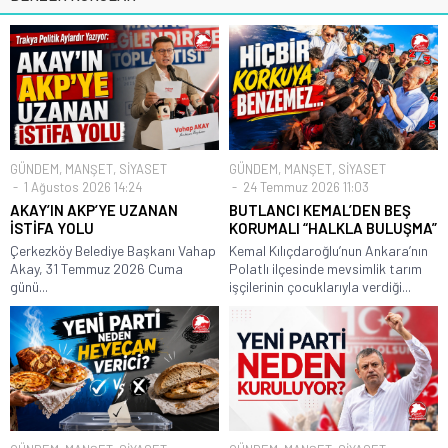
GÜNDEM
,
MANŞET
,
SİYASET
GÜNDEM
,
MANŞET
,
SİYASET
1 Ağustos 2026 14:24
24 Temmuz 2026 11:03
AKAY’IN AKP’YE UZANAN
BUTLANCI KEMAL’DEN BEŞ
İSTİFA YOLU
KORUMALI “HALKLA BULUŞMA”
Çerkezköy Belediye Başkanı Vahap
Kemal Kılıçdaroğlu’nun Ankara’nın
Akay, 31 Temmuz 2026 Cuma
Polatlı ilçesinde mevsimlik tarım
günü...
işçilerinin çocuklarıyla verdiği...