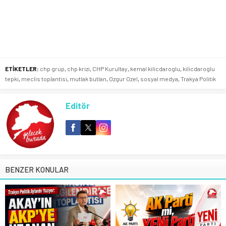
ETİKETLER:
chp grup
,
chp krizi
,
CHP Kurultay
,
kemal kilicdaroglu
,
kilicdaroglu
tepki
,
meclis toplantisi
,
mutlak butlan
,
Ozgur Ozel
,
sosyal medya
,
Trakya Politik
Editör
BENZER KONULAR