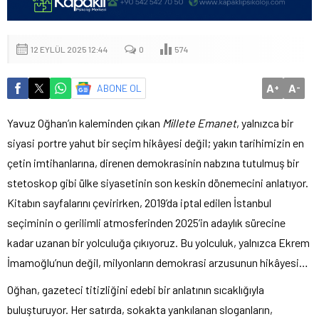
12 EYLÜL 2025 12:44
0
574
A
A
ABONE OL
+
-
Yavuz Oğhan’ın kaleminden çıkan
Millete Emanet
, yalnızca bir
siyasi portre yahut bir seçim hikâyesi değil; yakın tarihimizin en
çetin imtihanlarına, direnen demokrasinin nabzına tutulmuş bir
stetoskop gibi ülke siyasetinin son keskin dönemecini anlatıyor.
Kitabın sayfalarını çevirirken, 2019’da iptal edilen İstanbul
seçiminin o gerilimli atmosferinden 2025’in adaylık sürecine
kadar uzanan bir yolculuğa çıkıyoruz. Bu yolculuk, yalnızca Ekrem
İmamoğlu’nun değil, milyonların demokrasi arzusunun hikâyesi…
Oğhan, gazeteci titizliğini edebi bir anlatının sıcaklığıyla
buluşturuyor. Her satırda, sokakta yankılanan sloganların,