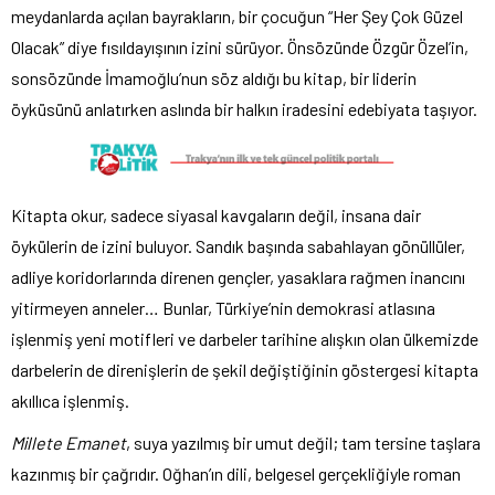
meydanlarda açılan bayrakların, bir çocuğun “Her Şey Çok Güzel
Olacak” diye fısıldayışının izini sürüyor. Önsözünde Özgür Özel’in,
sonsözünde İmamoğlu’nun söz aldığı bu kitap, bir liderin
öyküsünü anlatırken aslında bir halkın iradesini edebiyata taşıyor.
Kitapta okur, sadece siyasal kavgaların değil, insana dair
öykülerin de izini buluyor. Sandık başında sabahlayan gönüllüler,
adliye koridorlarında direnen gençler, yasaklara rağmen inancını
yitirmeyen anneler… Bunlar, Türkiye’nin demokrasi atlasına
işlenmiş yeni motifleri ve darbeler tarihine alışkın olan ülkemizde
darbelerin de direnişlerin de şekil değiştiğinin göstergesi kitapta
akıllıca işlenmiş.
Millete Emanet
, suya yazılmış bir umut değil; tam tersine taşlara
kazınmış bir çağrıdır. Oğhan’ın dili, belgesel gerçekliğiyle roman