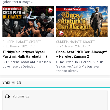
çokça tartışılmaya...
GÜNDEM
,
MANŞET
,
SİYASET
GÜNDEM
,
MANŞET
,
SİYASET
26 Haziran 2026 17:01
23 Haziran 2026 13:07
Türkiye’nin İhtiyacı Siyasi
Önce, Atatürk’ü Geri Alacağız!
Parti mi, Halk Hareketi mi?
– Hareket Zamanı 2
CHP, her ne kadar AKP’nin eline su
Cumhuriyet Halk Partisi, Kuruluş
dökemese de özünde...
Savaşı ve Atatürk’le başlayan
tarihsel süreci...
YORUMLAR