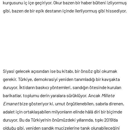
kurgusunu iç içe geçiriyor. Okur bazen bir haber bülteni izliyormuş
gibi, bazen de bir epik destanın içinde ilerliyormuş gibi hissediyor.
Siyasi gelecek açısından ise bu kitabı, bir önsöz gibi okumak
gerekir. Türkiye, demokrasiyi yeniden tanımladığı bir kavşakta
duruyor. İktidarın baskıcı yöntemleri, sandığın ötesinde kurulan
barikatlar, toplumu derin yaralara sürüklüyor. Ancak
Millete
Emanet
bize gösteriyor ki, umut örgütlenebilen, sabırla direnen,
adalet için ortaklaşabilen milyonların elinde hâlâ diri bir biçimde
duruyor. Bu da Türkiye’nin önümüzdeki yıllarında, tıpkı 2019’da
olduğu gibi, yeniden sandık mucizelerine tanık olunabileceğini