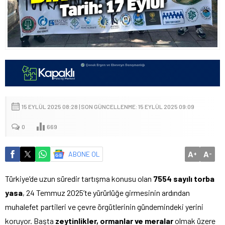
15 EYLÜL 2025 08:28 | SON GÜNCELLENME: 15 EYLÜL 2025 09:09
0
669
A
A
ABONE OL
+
-
Türkiye’de uzun süredir tartışma konusu olan
7554 sayılı torba
yasa
, 24 Temmuz 2025’te yürürlüğe girmesinin ardından
muhalefet partileri ve çevre örgütlerinin gündemindeki yerini
koruyor. Başta
zeytinlikler, ormanlar ve meralar
olmak üzere