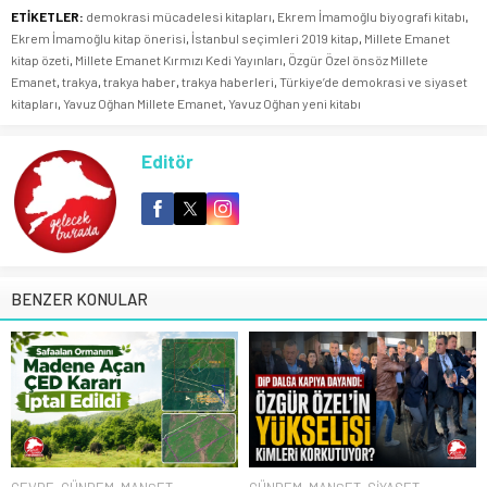
ETİKETLER:
demokrasi mücadelesi kitapları
,
Ekrem İmamoğlu biyografi kitabı
,
Ekrem İmamoğlu kitap önerisi
,
İstanbul seçimleri 2019 kitap
,
Millete Emanet
kitap özeti
,
Millete Emanet Kırmızı Kedi Yayınları
,
Özgür Özel önsöz Millete
Emanet
,
trakya
,
trakya haber
,
trakya haberleri
,
Türkiye’de demokrasi ve siyaset
kitapları
,
Yavuz Oğhan Millete Emanet
,
Yavuz Oğhan yeni kitabı
Editör
BENZER KONULAR