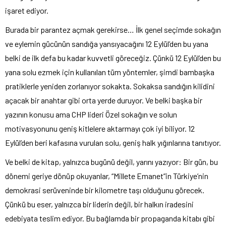
işaret ediyor.
Burada bir parantez açmak gerekirse… İlk genel seçimde sokağın
ve eylemin gücünün sandığa yansıyacağını 12 Eylül’den bu yana
belki de ilk defa bu kadar kuvvetli göreceğiz. Çünkü 12 Eylül’den bu
yana solu ezmek için kullanılan tüm yöntemler, şimdi bambaşka
pratiklerle yeniden zorlanıyor sokakta. Sokaksa sandığın kilidini
açacak bir anahtar gibi orta yerde duruyor. Ve belki başka bir
yazının konusu ama CHP lideri Özel sokağın ve solun
motivasyonunu geniş kitlelere aktarmayı çok iyi biliyor. 12
Eylül’den beri kafasına vurulan solu, geniş halk yığınlarına tanıtıyor.
Ve belki de kitap, yalnızca bugünü değil, yarını yazıyor: Bir gün, bu
dönemi geriye dönüp okuyanlar, “Millete Emanet”in Türkiye’nin
demokrasi serüveninde bir kilometre taşı olduğunu görecek.
Çünkü bu eser, yalnızca bir liderin değil, bir halkın iradesini
edebiyata teslim ediyor. Bu bağlamda bir propaganda kitabı gibi