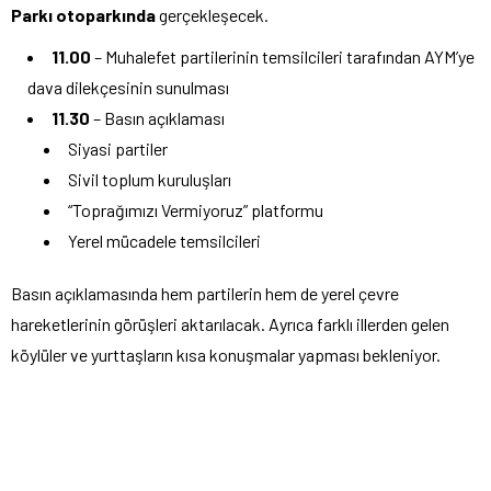
Parkı otoparkında
gerçekleşecek.
11.00
– Muhalefet partilerinin temsilcileri tarafından AYM’ye
dava dilekçesinin sunulması
11.30
– Basın açıklaması
Siyasi partiler
Sivil toplum kuruluşları
“Toprağımızı Vermiyoruz” platformu
Yerel mücadele temsilcileri
Basın açıklamasında hem partilerin hem de yerel çevre
hareketlerinin görüşleri aktarılacak. Ayrıca farklı illerden gelen
köylüler ve yurttaşların kısa konuşmalar yapması bekleniyor.