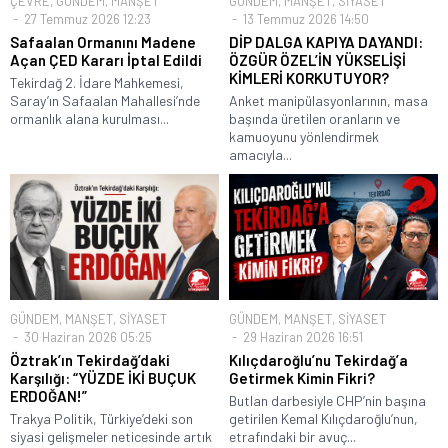
ÇEVRE
,
GÜNDEM
,
MANŞET
GÜNDEM
,
MANŞET
,
SİYASET
27 Temmuz 2026 12:23
13 Temmuz 2026 14:50
Safaalan Ormanını Madene
DİP DALGA KAPIYA DAYANDI:
Açan ÇED Kararı İptal Edildi
ÖZGÜR ÖZEL’İN YÜKSELİŞİ
KİMLERİ KORKUTUYOR?
Tekirdağ 2. İdare Mahkemesi,
Saray’ın Safaalan Mahallesi’nde
Anket manipülasyonlarının, masa
ormanlık alana kurulması...
başında üretilen oranların ve
kamuoyunu yönlendirmek
amacıyla...
GÜNDEM
,
MANŞET
,
SİYASET
GÜNDEM
,
MANŞET
,
SİYASET
30 Haziran 2026 05:25
29 Haziran 2026 16:51
Öztrak’ın Tekirdağ’daki
Kılıçdaroğlu’nu Tekirdağ’a
Karşılığı: “YÜZDE İKİ BUÇUK
Getirmek Kimin Fikri?
ERDOĞAN!”
Butlan darbesiyle CHP’nin başına
Trakya Politik, Türkiye’deki son
getirilen Kemal Kılıçdaroğlu’nun,
siyasi gelişmeler neticesinde artık
etrafındaki bir avuç...