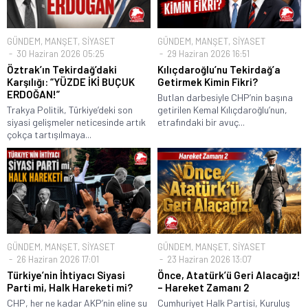
GÜNDEM
,
MANŞET
,
SİYASET
GÜNDEM
,
MANŞET
,
SİYASET
30 Haziran 2026 05:25
29 Haziran 2026 16:51
Öztrak’ın Tekirdağ’daki
Kılıçdaroğlu’nu Tekirdağ’a
Karşılığı: “YÜZDE İKİ BUÇUK
Getirmek Kimin Fikri?
ERDOĞAN!”
Butlan darbesiyle CHP’nin başına
Trakya Politik, Türkiye’deki son
getirilen Kemal Kılıçdaroğlu’nun,
siyasi gelişmeler neticesinde artık
etrafındaki bir avuç...
çokça tartışılmaya...
GÜNDEM
,
MANŞET
,
SİYASET
GÜNDEM
,
MANŞET
,
SİYASET
26 Haziran 2026 17:01
23 Haziran 2026 13:07
Türkiye’nin İhtiyacı Siyasi
Önce, Atatürk’ü Geri Alacağız!
Parti mi, Halk Hareketi mi?
– Hareket Zamanı 2
CHP, her ne kadar AKP’nin eline su
Cumhuriyet Halk Partisi, Kuruluş