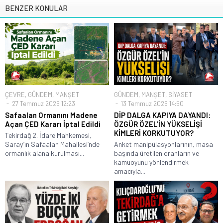
BENZER KONULAR
ÇEVRE
,
GÜNDEM
,
MANŞET
GÜNDEM
,
MANŞET
,
SİYASET
27 Temmuz 2026 12:23
13 Temmuz 2026 14:50
Safaalan Ormanını Madene
DİP DALGA KAPIYA DAYANDI:
Açan ÇED Kararı İptal Edildi
ÖZGÜR ÖZEL’İN YÜKSELİŞİ
KİMLERİ KORKUTUYOR?
Tekirdağ 2. İdare Mahkemesi,
Saray’ın Safaalan Mahallesi’nde
Anket manipülasyonlarının, masa
ormanlık alana kurulması...
başında üretilen oranların ve
kamuoyunu yönlendirmek
amacıyla...