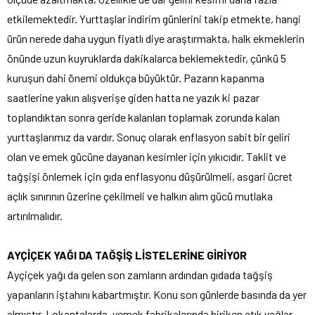
etkilemektedir. Yurttaşlar indirim günlerini takip etmekte, hangi
ürün nerede daha uygun fiyatlı diye araştırmakta, halk ekmeklerin
önünde uzun kuyruklarda dakikalarca beklemektedir, çünkü 5
kuruşun dahi önemi oldukça büyüktür. Pazarın kapanma
saatlerine yakın alışverişe giden hatta ne yazık ki pazar
toplandıktan sonra geride kalanları toplamak zorunda kalan
yurttaşlarımız da vardır. Sonuç olarak enflasyon sabit bir geliri
olan ve emek gücüne dayanan kesimler için yıkıcıdır. Taklit ve
tağşişi önlemek için gıda enflasyonu düşürülmeli, asgari ücret
açlık sınırının üzerine çekilmeli ve halkın alım gücü mutlaka
artırılmalıdır.
AYÇİÇEK YAĞI DA TAĞŞİŞ LİSTELERİNE GİRİYOR
Ayçiçek yağı da gelen son zamların ardından gıdada tağşiş
yapanların iştahını kabartmıştır. Konu son günlerde basında da yer
almıştır. Lokantalarda, yemek fabrikalarında biriken atık yağlar