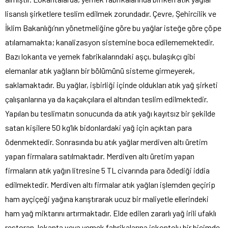
lisanslı şirketlere teslim edilmek zorundadır. Çevre, Şehircilik ve
İklim Bakanlığı’nın yönetmeliğine göre bu yağlar isteğe göre çöpe
atılamamakta; kanalizasyon sistemine boca edilememektedir.
Bazı lokanta ve yemek fabrikalarındaki aşçı, bulaşıkçı gibi
elemanlar atık yağların bir bölümünü sisteme girmeyerek,
saklamaktadır. Bu yağlar, işbirliği içinde oldukları atık yağ şirketi
çalışanlarına ya da kaçakçılara el altından teslim edilmektedir.
Yapılan bu teslimatın sonucunda da atık yağı kayıtsız bir şekilde
satan kişilere 50 kg’lık bidonlardaki yağ için açıktan para
ödenmektedir. Sonrasında bu atık yağlar merdiven altı üretim
yapan firmalara satılmaktadır. Merdiven altı üretim yapan
firmaların atık yağın litresine 5 TL civarında para ödediği iddia
edilmektedir. Merdiven altı firmalar atık yağları işlemden geçirip
ham ayçiçeği yağına karıştırarak ucuz bir maliyetle ellerindeki
ham yağ miktarını artırmaktadır. Elde edilen zararlı yağ irili ufaklı
restoran, lokanta veya yemek fabrikalarına iskontolu bir biçimde