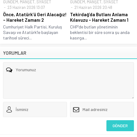
GÜNDEM
,
MANŞET
,
SİYASET
GÜNDEM
,
MANŞET
,
SİYASET
23 Haziran 2026 13:07
21 Haziran 2026 20:48
Önce, Atatürk’ü Geri Alacağız!
Tekirdağ’da Butlanı Anlama
– Hareket Zamanı 2
Kılavuzu – Hareket Zamanı 1
Cumhuriyet Halk Partisi, Kuruluş
CHP’de butlan yönetiminin
Savaşı ve Atatürk’le başlayan
beklentisi bir süre sonra şu anda
tarihsel süreci...
kasırga...
YORUMLAR