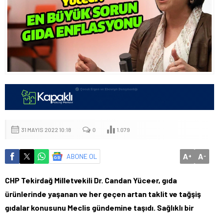
31 MAYIS 2022 10:18
0
1.079
A
A
ABONE OL
+
-
CHP Tekirdağ Milletvekili Dr. Candan Yüceer, gıda
ürünlerinde yaşanan ve her geçen artan taklit ve tağşiş
gıdalar konusunu Meclis gündemine taşıdı. Sağlıklı bir