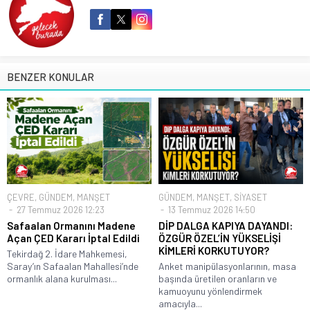
BENZER KONULAR
ÇEVRE
,
GÜNDEM
,
MANŞET
GÜNDEM
,
MANŞET
,
SİYASET
27 Temmuz 2026 12:23
13 Temmuz 2026 14:50
Safaalan Ormanını Madene
DİP DALGA KAPIYA DAYANDI:
Açan ÇED Kararı İptal Edildi
ÖZGÜR ÖZEL’İN YÜKSELİŞİ
KİMLERİ KORKUTUYOR?
Tekirdağ 2. İdare Mahkemesi,
Saray’ın Safaalan Mahallesi’nde
Anket manipülasyonlarının, masa
ormanlık alana kurulması...
başında üretilen oranların ve
kamuoyunu yönlendirmek
amacıyla...