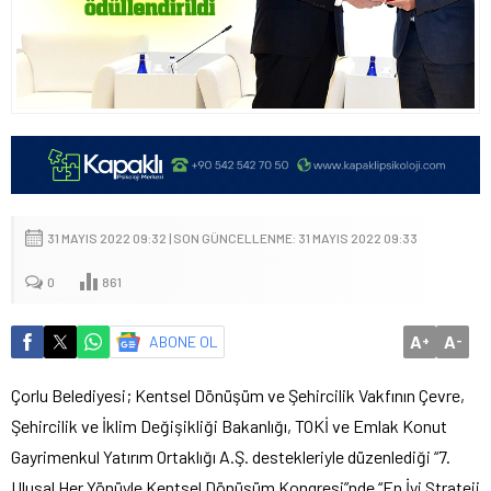
31 MAYIS 2022 09:32 | SON GÜNCELLENME: 31 MAYIS 2022 09:33
0
861
A
A
ABONE OL
+
-
Çorlu Belediyesi; Kentsel Dönüşüm ve Şehircilik Vakfının Çevre,
Şehircilik ve İklim Değişikliği Bakanlığı, TOKİ ve Emlak Konut
Gayrimenkul Yatırım Ortaklığı A.Ş. destekleriyle düzenlediği “7.
Ulusal Her Yönüyle Kentsel Dönüşüm Kongresi”nde “En İyi Strateji