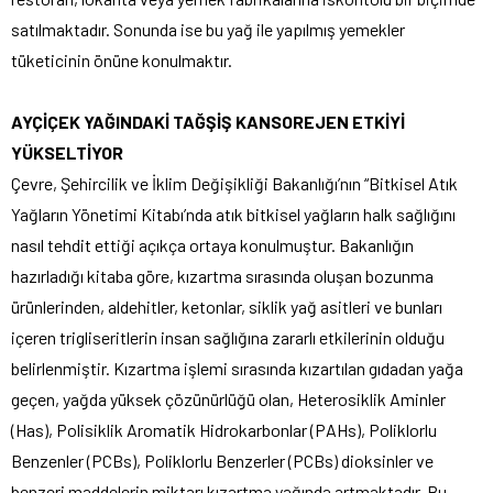
satılmaktadır. Sonunda ise bu yağ ile yapılmış yemekler
tüketicinin önüne konulmaktır.
AYÇİÇEK YAĞINDAKİ TAĞŞİŞ KANSOREJEN ETKİYİ
YÜKSELTİYOR
Çevre, Şehircilik ve İklim Değişikliği Bakanlığı’nın “Bitkisel Atık
Yağların Yönetimi Kitabı’nda atık bitkisel yağların halk sağlığını
nasıl tehdit ettiği açıkça ortaya konulmuştur. Bakanlığın
hazırladığı kitaba göre, kızartma sırasında oluşan bozunma
ürünlerinden, aldehitler, ketonlar, siklik yağ asitleri ve bunları
içeren trigliseritlerin insan sağlığına zararlı etkilerinin olduğu
belirlenmiştir. Kızartma işlemi sırasında kızartılan gıdadan yağa
geçen, yağda yüksek çözünürlüğü olan, Heterosiklik Aminler
(Has), Polisiklik Aromatik Hidrokarbonlar (PAHs), Poliklorlu
Benzenler (PCBs), Poliklorlu Benzerler (PCBs) dioksinler ve
benzeri maddelerin miktarı kızartma yağında artmaktadır. Bu