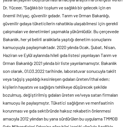
Dr. Yüceer, “Sağlıklı bir toplum ve sağlıklı bir gelecek için en
önemli ihtiyaç, güvenilir gıdadır. Tarım ve Orman Bakanlığı,
güvenilir gıdaya tüketicilerin rahatlıkla ulaşabilmesi için gerekli
çalışmaları ve denetimleri yapmakla yükümlüdür. Bu çerçevede
Bakanlık, her yıl belirli aralıklarla yaptığı denetim sonuçlarını
kamuoyuyla paylaşmaktadır. 2020 yılında Ocak, Şubat, Nisan,
Haziran ve Eylül aylarında hileli gıda listesi yayınlayan Tarım ve
Orman Bakanlığı 2021 yılında bir liste yayınlamamıştır. Bakanlık
son olarak, 01.03.2022 tarihinde, laboratuvar sonucuyla taklit
veya tağşiş yapıldığı kesinleşen gıdaları üreten/ithal eden;
kişilerin hayatını ve sağlığını tehlikeye düşürecek şekilde
bozulmuş, değiştirilmiş gıdaları üreten ve/veya satan firmaları
kamuoyu ile paylaşmıştır. Tüketici sağlığının ve menfaatinin
korunması ve gıda sektöründe haksız rekabetin önlenmesi
amacıyla 2012 yılından bu yana sürdürülen bu uygulama TMMOB
Gıda Mühendisleri Odası’na göre bilgi içeriği yönüyle özellikle