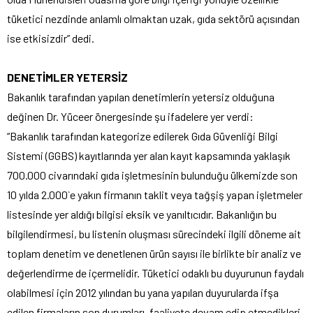
tüketici nezdinde anlamlı olmaktan uzak, gıda sektörü açısından
ise etkisizdir” dedi.
DENETİMLER YETERSİZ
Bakanlık tarafından yapılan denetimlerin yetersiz olduğuna
değinen Dr. Yüceer önergesinde şu ifadelere yer verdi:
“Bakanlık tarafından kategorize edilerek Gıda Güvenliği Bilgi
Sistemi (GGBS) kayıtlarında yer alan kayıt kapsamında yaklaşık
700.000 civarındaki gıda işletmesinin bulunduğu ülkemizde son
10 yılda 2.000`e yakın firmanın taklit veya tağşiş yapan işletmeler
listesinde yer aldığı bilgisi eksik ve yanıltıcıdır. Bakanlığın bu
bilgilendirmesi, bu listenin oluşması sürecindeki ilgili döneme ait
toplam denetim ve denetlenen ürün sayısı ile birlikte bir analiz ve
değerlendirme de içermelidir. Tüketici odaklı bu duyurunun faydalı
olabilmesi için 2012 yılından bu yana yapılan duyurularda ifşa
edilen firmaların son durumları, faaliyete devam edip etmedikleri,