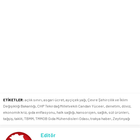
ETİKETLER:
açlık sınırı
,
asgari ücret
,
ayçiçek yağı
,
Çevre Şehircilik ve İklim
Değişikliği Bakanlığı
,
CHP Tekirdağ Milletvekili Candan Yüceer
,
denetim
,
döviz
,
ekonomik kriz
,
gıda enflasyonu
,
halk sağlığı
,
kansorojen
,
sağlık
,
süt ürünleri
,
tağşiş
,
taklit
,
TBMM
,
TMMOB Gıda Mühendisleri Odası
,
trakya haber
,
Zeytinyağı
Editör