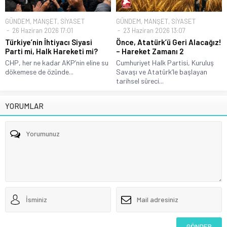
GÜNDEM
,
MANŞET
,
SİYASET
GÜNDEM
,
MANŞET
,
SİYASET
26 Haziran 2026 17:01
23 Haziran 2026 13:07
Türkiye’nin İhtiyacı Siyasi
Önce, Atatürk’ü Geri Alacağız!
Parti mi, Halk Hareketi mi?
– Hareket Zamanı 2
CHP, her ne kadar AKP’nin eline su
Cumhuriyet Halk Partisi, Kuruluş
dökemese de özünde...
Savaşı ve Atatürk’le başlayan
tarihsel süreci...
YORUMLAR