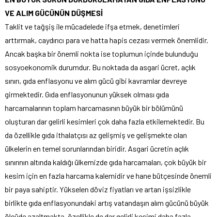
VE ALIM GÜCÜNÜN DÜŞMESİ
Taklit ve tağşiş ile mücadelede ifşa etmek, denetimleri
arttırmak, caydırıcı para ve hatta hapis cezası vermek önemlidir.
Ancak başka bir önemli nokta ise toplumun içinde bulunduğu
sosyoekonomik durumdur. Bu noktada da asgari ücret, açlık
sınırı, gıda enflasyonu ve alım gücü gibi kavramlar devreye
girmektedir. Gıda enflasyonunun yüksek olması gıda
harcamalarının toplam harcamasının büyük bir bölümünü
oluşturan dar gelirli kesimleri çok daha fazla etkilemektedir. Bu
da özellikle gıda ithalatçısı az gelişmiş ve gelişmekte olan
ülkelerin en temel sorunlarından biridir. Asgari ücretin açlık
sınırının altında kaldığı ülkemizde gıda harcamaları, çok büyük bir
kesim için en fazla harcama kalemidir ve hane bütçesinde önemli
bir paya sahiptir. Yükselen döviz fiyatları ve artan işsizlikle
birlikte gıda enflasyonundaki artış vatandaşın alım gücünü büyük
ölçüde azaltmakta, özellikle de dar gelirli kesimi daha fazla