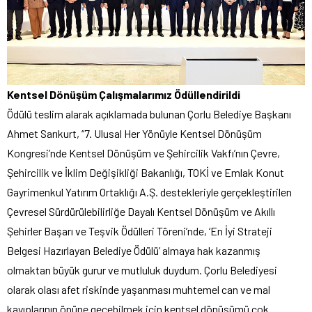
Kentsel Dönüşüm Çalışmalarımız Ödüllendirildi
Ödülü teslim alarak açıklamada bulunan Çorlu Belediye Başkanı
Ahmet Sarıkurt, “7. Ulusal Her Yönüyle Kentsel Dönüşüm
Kongresi’nde Kentsel Dönüşüm ve Şehircilik Vakfı’nın Çevre,
Şehircilik ve İklim Değişikliği Bakanlığı, TOKİ ve Emlak Konut
Gayrimenkul Yatırım Ortaklığı A.Ş. destekleriyle gerçekleştirilen
Çevresel Sürdürülebilirliğe Dayalı Kentsel Dönüşüm ve Akıllı
Şehirler Başarı ve Teşvik Ödülleri Töreni’nde, ‘En İyi Strateji
Belgesi Hazırlayan Belediye Ödülü’ almaya hak kazanmış
olmaktan büyük gurur ve mutluluk duydum. Çorlu Belediyesi
olarak olası afet riskinde yaşanması muhtemel can ve mal
kayıplarının önüne geçebilmek için kentsel dönüşümü çok