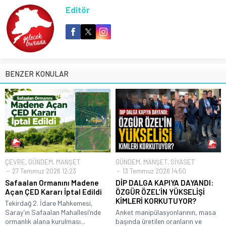
Editör
BENZER KONULAR
ÇEVRE
,
GÜNDEM
,
MANŞET
GÜNDEM
,
MANŞET
,
SİYASET
27 Temmuz 2026 12:23
13 Temmuz 2026 14:50
Safaalan Ormanını Madene
DİP DALGA KAPIYA DAYANDI:
Açan ÇED Kararı İptal Edildi
ÖZGÜR ÖZEL’İN YÜKSELİŞİ
KİMLERİ KORKUTUYOR?
Tekirdağ 2. İdare Mahkemesi,
Saray’ın Safaalan Mahallesi’nde
Anket manipülasyonlarının, masa
ormanlık alana kurulması...
başında üretilen oranların ve