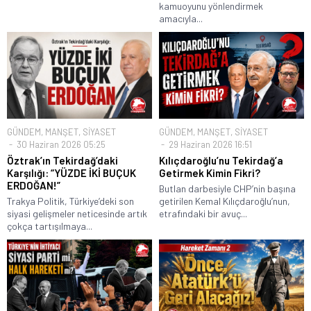
kamuoyunu yönlendirmek
amacıyla...
GÜNDEM
,
MANŞET
,
SİYASET
GÜNDEM
,
MANŞET
,
SİYASET
30 Haziran 2026 05:25
29 Haziran 2026 16:51
Öztrak’ın Tekirdağ’daki
Kılıçdaroğlu’nu Tekirdağ’a
Karşılığı: “YÜZDE İKİ BUÇUK
Getirmek Kimin Fikri?
ERDOĞAN!”
Butlan darbesiyle CHP’nin başına
Trakya Politik, Türkiye’deki son
getirilen Kemal Kılıçdaroğlu’nun,
siyasi gelişmeler neticesinde artık
etrafındaki bir avuç...
çokça tartışılmaya...