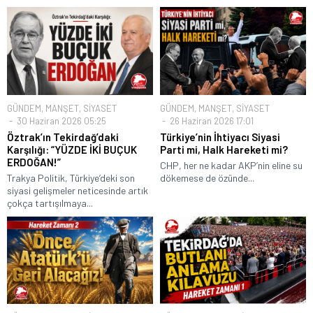
GÜNDEM
,
MANŞET
,
SİYASET
GÜNDEM
,
MANŞET
,
SİYASET
30 Haziran 2026 05:25
26 Haziran 2026 17:01
Öztrak’ın Tekirdağ’daki
Türkiye’nin İhtiyacı Siyasi
Karşılığı: “YÜZDE İKİ BUÇUK
Parti mi, Halk Hareketi mi?
ERDOĞAN!”
CHP, her ne kadar AKP’nin eline su
Trakya Politik, Türkiye’deki son
dökemese de özünde...
siyasi gelişmeler neticesinde artık
çokça tartışılmaya...