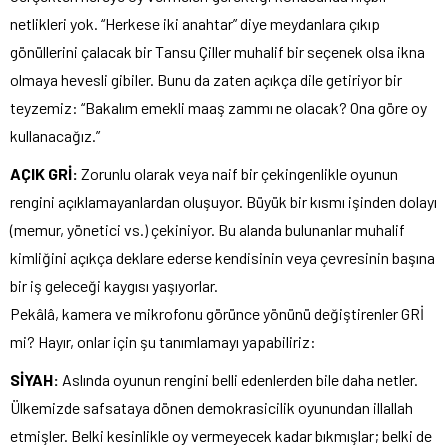
netlikleri yok. “Herkese iki anahtar” diye meydanlara çıkıp
gönüllerini çalacak bir Tansu Çiller muhalif bir seçenek olsa ikna
olmaya hevesli gibiler. Bunu da zaten açıkça dile getiriyor bir
teyzemiz: “Bakalım emekli maaş zammı ne olacak? Ona göre oy
kullanacağız.”
AÇIK GRİ:
Zorunlu olarak veya naif bir çekingenlikle oyunun
rengini açıklamayanlardan oluşuyor. Büyük bir kısmı işinden dolayı
(memur, yönetici vs.) çekiniyor. Bu alanda bulunanlar muhalif
kimliğini açıkça deklare ederse kendisinin veya çevresinin başına
bir iş geleceği kaygısı yaşıyorlar.
Pekâlâ, kamera ve mikrofonu görünce yönünü değiştirenler GRİ
mi? Hayır, onlar için şu tanımlamayı yapabiliriz:
SİYAH:
Aslında oyunun rengini belli edenlerden bile daha netler.
Ülkemizde safsataya dönen demokrasicilik oyunundan illallah
etmişler. Belki kesinlikle oy vermeyecek kadar bıkmışlar; belki de