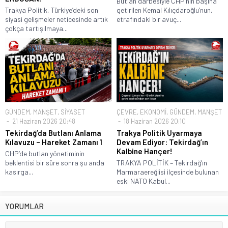
Butlan darbesiyle CHP’nin başına
Trakya Politik, Türkiye’deki son
getirilen Kemal Kılıçdaroğlu’nun,
siyasi gelişmeler neticesinde artık
etrafındaki bir avuç...
çokça tartışılmaya...
GÜNDEM
,
MANŞET
,
SİYASET
ÇEVRE
,
EKONOMİ
,
GÜNDEM
,
MANŞET
21 Haziran 2026 20:48
18 Haziran 2026 20:10
Tekirdağ’da Butlanı Anlama
Trakya Politik Uyarmaya
Kılavuzu – Hareket Zamanı 1
Devam Ediyor: Tekirdağ’ın
Kalbine Hançer!
CHP’de butlan yönetiminin
beklentisi bir süre sonra şu anda
TRAKYA POLİTİK – Tekirdağ’ın
kasırga...
Marmaraereğlisi ilçesinde bulunan
eski NATO Kabul...
YORUMLAR