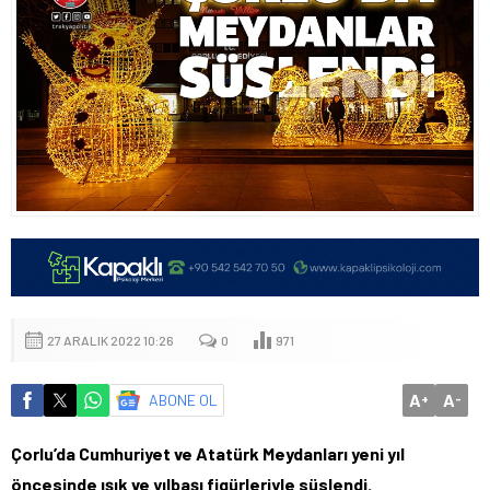
27 ARALIK 2022 10:26
0
971
A
A
ABONE OL
+
-
Çorlu’da Cumhuriyet ve Atatürk Meydanları yeni yıl
öncesinde ışık ve yılbaşı figürleriyle süslendi.