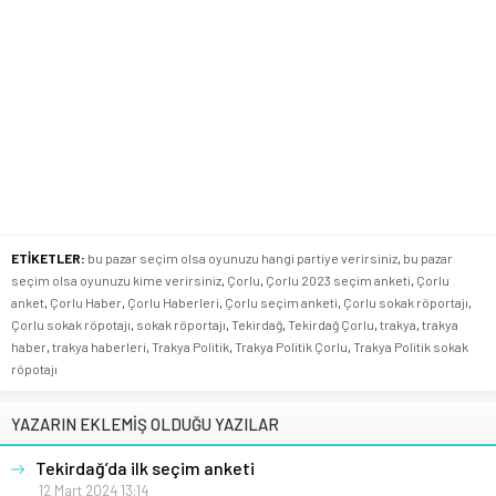
ETİKETLER:
bu pazar seçim olsa oyunuzu hangi partiye verirsiniz
,
bu pazar
seçim olsa oyunuzu kime verirsiniz
,
Çorlu
,
Çorlu 2023 seçim anketi
,
Çorlu
anket
,
Çorlu Haber
,
Çorlu Haberleri
,
Çorlu seçim anketi
,
Çorlu sokak röportajı
,
Çorlu sokak röpotajı
,
sokak röportajı
,
Tekirdağ
,
Tekirdağ Çorlu
,
trakya
,
trakya
haber
,
trakya haberleri
,
Trakya Politik
,
Trakya Politik Çorlu
,
Trakya Politik sokak
röpotajı
YAZARIN EKLEMİŞ OLDUĞU YAZILAR
Tekirdağ’da ilk seçim anketi
12 Mart 2024 13:14