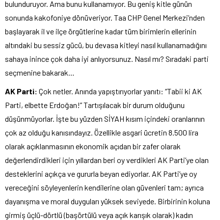
bulunduruyor. Ama bunu kullanamıyor. Bu geniş kitle günün
sonunda kakofoniye dönüveriyor. Taa CHP Genel Merkezi’nden
başlayarak il ve ilçe örgütlerine kadar tüm birimlerin ellerinin
altındaki bu sessiz gücü, bu devasa kitleyi nasıl kullanamadığını
sahaya inince çok daha iyi anlıyorsunuz. Nasıl mı? Sıradaki parti
seçmenine bakarak…
AK Parti:
Çok netler. Anında yapıştırıyorlar yanıtı: “Tabii ki AK
Parti, elbette Erdoğan!” Tartışılacak bir durum olduğunu
düşünmüyorlar. İşte bu yüzden SİYAH kısım içindeki oranlarının
çok az olduğu kanısındayız. Özellikle asgari ücretin 8.500 lira
olarak açıklanmasının ekonomik açıdan bir zafer olarak
değerlendirdikleri için yıllardan beri oy verdikleri AK Parti’ye olan
desteklerini açıkça ve gururla beyan ediyorlar. AK Parti’ye oy
vereceğini söyleyenlerin kendilerine olan güvenleri tam; ayrıca
dayanışma ve moral duyguları yüksek seviyede. Birbirinin koluna
girmiş üçlü-dörtlü (başörtülü veya açık karışık olarak) kadın