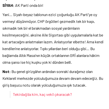
SİYAH:
AK Parti onda biri
Yani… Siyah-beyaz tablonun ezici çoğunluğu AK Parti’ye oy
vermeyi düşünmüyor. CHP örgütleri gezmedik tek bir kapı,
sıkmadık tek bir el bırakmadan sosyal yardımların
kesilmeyeceğini, aksine Aile Sigortası gibi uygulamalarla kat be
kat artacağını anlatmaları lazım. Anlatıyorlar elbette! Ama kendi
kendilerine anlatıyorlar. Tıpkı yıllardan beri olduğu gibi… Bu
bağlamda Altılı Masa’nın küçük ortaklarının GRİ alanlara hâkim
olma şansı ise hiç kuşku yok ki dünden belli.
Not:
Bu genel girizgâhın ardından sonraki durağımız olan
Kırklareli merkezde yolculuğumuza devam devam edeceğiz. Bu
giriş başucu notu olarak yolculuğumuza ışık tutacak.
Tekirdağ’da kim, kaç vekil çıkaracak?