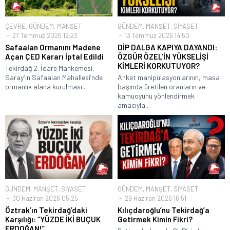
ÇEVRE
,
GÜNDEM
,
MANŞET
GÜNDEM
,
MANŞET
,
SİYASET
27 Temmuz 2026 12:23
13 Temmuz 2026 14:50
Safaalan Ormanını Madene
DİP DALGA KAPIYA DAYANDI:
Açan ÇED Kararı İptal Edildi
ÖZGÜR ÖZEL’İN YÜKSELİŞİ
KİMLERİ KORKUTUYOR?
Tekirdağ 2. İdare Mahkemesi,
Saray’ın Safaalan Mahallesi’nde
Anket manipülasyonlarının, masa
ormanlık alana kurulması...
başında üretilen oranların ve
kamuoyunu yönlendirmek
amacıyla...
GÜNDEM
,
MANŞET
,
SİYASET
GÜNDEM
,
MANŞET
,
SİYASET
30 Haziran 2026 05:25
29 Haziran 2026 16:51
Öztrak’ın Tekirdağ’daki
Kılıçdaroğlu’nu Tekirdağ’a
Karşılığı: “YÜZDE İKİ BUÇUK
Getirmek Kimin Fikri?
ERDOĞAN!”