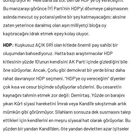
Bu manzarayı görünce İYİ Parti’nin HDP’yi dövmeye çalışmasının
aslında mevcut oy potansiyeline bir şey katmayacağını; aksine
zaten yeterince daralmış olan aşırı milliyetçi bloğa oy
kaptıracağını idrak etmek epey kolay oluyor.
HDP:
Kuşkusuz AÇIK GRİ olan kitlede önemli pay sahibi bir
oluşumdan bahsediyoruz. Hatta bazı araştırmacılar HDP
kitlesinin yüzde 10’unun kendisini AK Parti içinde gizlediğini bile
öne sürüyorlar. Ancak, Çorlu gibi demokrat bir yerde biraz daha
rahat davranıyor HDP seçmeni. “HDP’ye oy vereceğim” diyenler
çok kısa ve cesur biçimde söylüyorlar sözlerini. Bu cesaretin
kaynağını tahmin etmek zor değil: Demirtaş. Yüzde on barajını
yıkan Kürt siyasi hareketini İmralı veya Kandil’e sıkıştırmak artık
mümkün gibi görünmüyor. Silahların sonsuza dek susmasını talep
ettikleri için kendilerini en meşru siyasal hat olarak görüyorlar. Bu
yüzden bir yandan Kandil’den, öte yandan devletten azar işitseler