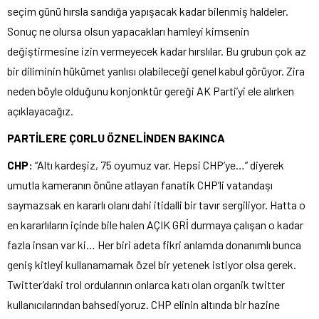
seçim günü hırsla sandığa yapışacak kadar bilenmiş haldeler.
Sonuç ne olursa olsun yapacakları hamleyi kimsenin
değiştirmesine izin vermeyecek kadar hırslılar. Bu grubun çok az
bir diliminin hükümet yanlısı olabileceği genel kabul görüyor. Zira
neden böyle olduğunu konjonktür gereği AK Parti’yi ele alırken
açıklayacağız.
PARTİLERE ÇORLU ÖZNELİNDEN BAKINCA
CHP:
“Altı kardeşiz, 75 oyumuz var. Hepsi CHP’ye…” diyerek
umutla kameranın önüne atlayan fanatik CHP’li vatandaşı
saymazsak en kararlı olanı dahi itidalli bir tavır sergiliyor. Hatta o
en kararlıların içinde bile halen AÇIK GRİ durmaya çalışan o kadar
fazla insan var ki… Her biri adeta fikri anlamda donanımlı bunca
geniş kitleyi kullanamamak özel bir yetenek istiyor olsa gerek.
Twitter’daki trol ordularının onlarca katı olan organik twitter
kullanıcılarından bahsediyoruz. CHP elinin altında bir hazine