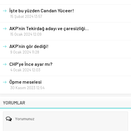
İşte bu yüzden Candan Yüceer!
15 Şubat 2024 13:57
AKP’nin Tekirdağ adayı ve çaresizliği…
15 Ocak 2024 12:09
AKP’nin gör dediği!
9 Ocak 2024 11:28
CHP’ye İnce ayar mı?
4 Ocak 2024 12:03
Öpme meselesi
30 Kasım 2023 12:54
YORUMLAR