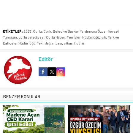
ETİKETLER:
2023
,
Çorlu
,
Çorlu Belediye Başkan Yardımcısı Özcan Veysel
Tunçcan
,
çorlu belediyesi
,
Çorlu Haber
,
Fen İşleri Müdürlüğü
,
ışık
,
Park ve
Bahçeler Müdürlüğü
,
Tekirdağ
,
yılbaşı
,
yılbaşı figürü
Editör
BENZER KONULAR