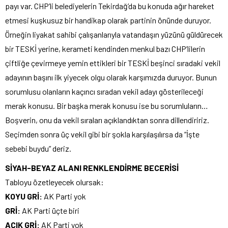
payı var. CHP’li belediyelerin Tekirdağ’da bu konuda ağır hareket
etmesi kuşkusuz bir handikap olarak partinin önünde duruyor.
Örneğin liyakat sahibi çalışanlarıyla vatandaşın yüzünü güldürecek
bir TESKİ yerine, kerameti kendinden menkul bazı CHP’lilerin
çiftliğe çevirmeye yemin ettikleri bir TESKİ beşinci sıradaki vekil
adayının başını ilk yiyecek olgu olarak karşımızda duruyor. Bunun
sorumlusu olanların kaçıncı sıradan vekil adayı gösterileceği
merak konusu. Bir başka merak konusu ise bu sorumluların…
Boşverin, onu da vekil sıraları açıklandıktan sonra dillendiririz.
Seçimden sonra üç vekil gibi bir şokla karşılaşılırsa da “İşte
sebebi buydu” deriz.
SİYAH-BEYAZ ALANI RENKLENDİRME BECERİSİ
Tabloyu özetleyecek olursak:
KOYU GRİ:
AK Parti yok
GRİ:
AK Parti üçte biri
AÇIK GRİ:
AK Parti yok