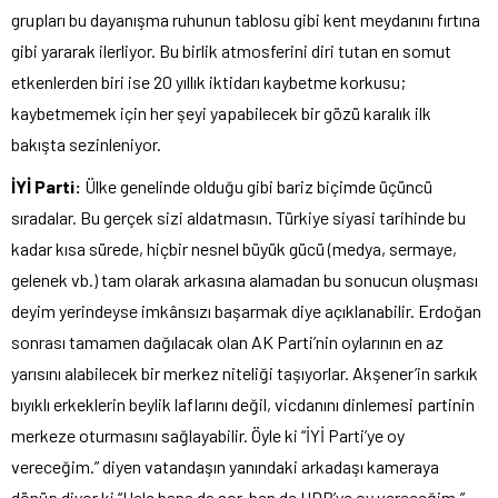
grupları bu dayanışma ruhunun tablosu gibi kent meydanını fırtına
gibi yararak ilerliyor. Bu birlik atmosferini diri tutan en somut
etkenlerden biri ise 20 yıllık iktidarı kaybetme korkusu;
kaybetmemek için her şeyi yapabilecek bir gözü karalık ilk
bakışta sezinleniyor.
İYİ Parti:
Ülke genelinde olduğu gibi bariz biçimde üçüncü
sıradalar. Bu gerçek sizi aldatmasın. Türkiye siyasi tarihinde bu
kadar kısa sürede, hiçbir nesnel büyük gücü (medya, sermaye,
gelenek vb.) tam olarak arkasına alamadan bu sonucun oluşması
deyim yerindeyse imkânsızı başarmak diye açıklanabilir. Erdoğan
sonrası tamamen dağılacak olan AK Parti’nin oylarının en az
yarısını alabilecek bir merkez niteliği taşıyorlar. Akşener’in sarkık
bıyıklı erkeklerin beylik laflarını değil, vicdanını dinlemesi partinin
merkeze oturmasını sağlayabilir. Öyle ki “İYİ Parti’ye oy
vereceğim.” diyen vatandaşın yanındaki arkadaşı kameraya
dönüp diyor ki “Hele bana da sor, ben de HDP’ye oy vereceğim.”