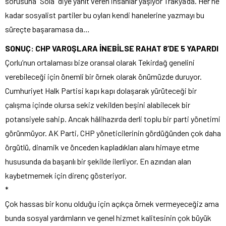
sorusuna “Sola” diye yanıt veren insanlar yaşıyor Trakya’da. Her ne
kadar sosyalist partiler bu oyları kendi hanelerine yazmayı bu
süreçte başaramasa da…
SONUÇ: CHP VAROŞLARA İNEBİLSE RAHAT 8’DE 5 YAPARDI
Çorlu’nun ortalaması bize oransal olarak Tekirdağ genelini
verebileceği için önemli bir örnek olarak önümüzde duruyor.
Cumhuriyet Halk Partisi kapı kapı dolaşarak yürüteceği bir
çalışma içinde olursa sekiz vekilden beşini alabilecek bir
potansiyele sahip. Ancak hâlihazırda derli toplu bir parti yönetimi
görünmüyor. AK Parti, CHP yöneticilerinin gördüğünden çok daha
örgütlü, dinamik ve önceden kapladıkları alanı himaye etme
hususunda da başarılı bir şekilde ilerliyor. En azından alan
kaybetmemek için direnç gösteriyor.
*
Çok hassas bir konu olduğu için açıkça örnek vermeyeceğiz ama
bunda sosyal yardımların ve genel hizmet kalitesinin çok büyük