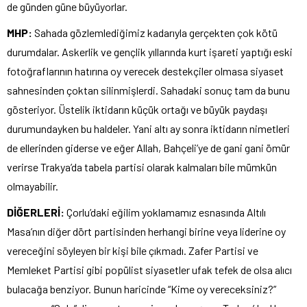
de günden güne büyüyorlar.
MHP:
Sahada gözlemlediğimiz kadarıyla gerçekten çok kötü
durumdalar. Askerlik ve gençlik yıllarında kurt işareti yaptığı eski
fotoğraflarının hatırına oy verecek destekçiler olmasa siyaset
sahnesinden çoktan silinmişlerdi. Sahadaki sonuç tam da bunu
gösteriyor. Üstelik iktidarın küçük ortağı ve büyük paydaşı
durumundayken bu haldeler. Yani altı ay sonra iktidarın nimetleri
de ellerinden giderse ve eğer Allah, Bahçeli’ye de gani gani ömür
verirse Trakya’da tabela partisi olarak kalmaları bile mümkün
olmayabilir.
DİĞERLERİ:
Çorlu’daki eğilim yoklamamız esnasında Altılı
Masa’nın diğer dört partisinden herhangi birine veya liderine oy
vereceğini söyleyen bir kişi bile çıkmadı. Zafer Partisi ve
Memleket Partisi gibi popülist siyasetler ufak tefek de olsa alıcı
bulacağa benziyor. Bunun haricinde “Kime oy vereceksiniz?”