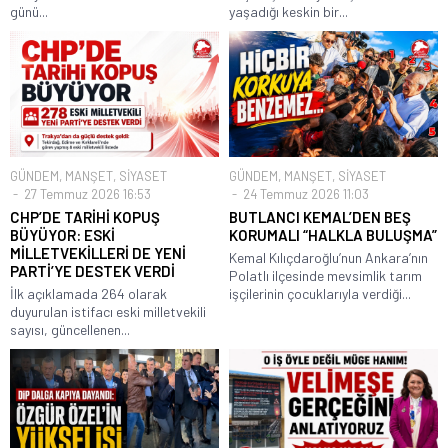
günü...
yaşadığı keskin bir...
GÜNDEM
,
MANŞET
,
SİYASET
GÜNDEM
,
MANŞET
,
SİYASET
27 Temmuz 2026 16:53
24 Temmuz 2026 11:03
CHP’DE TARİHİ KOPUŞ
BUTLANCI KEMAL’DEN BEŞ
BÜYÜYOR: ESKİ
KORUMALI “HALKLA BULUŞMA”
MİLLETVEKİLLERİ DE YENİ
Kemal Kılıçdaroğlu’nun Ankara’nın
PARTİ’YE DESTEK VERDİ
Polatlı ilçesinde mevsimlik tarım
İlk açıklamada 264 olarak
işçilerinin çocuklarıyla verdiği...
duyurulan istifacı eski milletvekili
sayısı, güncellenen...