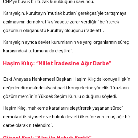
CHP’ye büyük bir tuzak kurulduğunu savundu.
Karayalçın, kurultayın “mutlak butlan” gerekçesiyle tartışmaya
açılmasının demokratik siyasete zarar verdiğini belirterek
çözümün olağanüstü kurultay olduğunu ifade etti.
Karayalçın ayrıca devlet kurumlarının ve yargı organlarının süreç
karşısındaki tutumunu da eleştirdi.
Haşim Kılıç: “Millet İradesine Ağır Darbe”
Eski Anayasa Mahkemesi Başkanı Haşim Kılıç da konuya ilişkin
değerlendirmesinde siyasi parti kongrelerine yönelik itirazların
çözüm merciinin Yüksek Seçim Kurulu olduğunu söyledi.
Haşim Kılıç, mahkeme kararlarını eleştirerek yaşanan süreci
demokratik siyasete ve hukuk devleti ilkesine vurulmuş ağır bir
darbe olarak nitelendirdi.
Gürsel Erol: “Algı ile Hukuk Farklı”