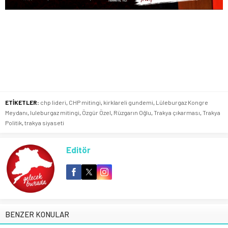
ETİKETLER:
chp lideri
,
CHP mitingi
,
kirklareli gundemi
,
Lüleburgaz Kongre
Meydanı
,
luleburgaz mitingi
,
Özgür Özel
,
Rüzgarın Oğlu
,
Trakya çıkarması
,
Trakya
Politik
,
trakya siyaseti
Editör
BENZER KONULAR