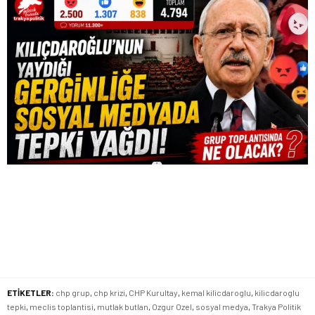
ETİKETLER:
chp grup
,
chp krizi
,
CHP Kurultay
,
kemal kilicdaroglu
,
kilicdaroglu
tepki
,
meclis toplantisi
,
mutlak butlan
,
Ozgur Ozel
,
sosyal medya
,
Trakya Politik