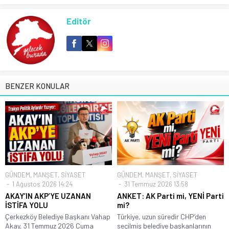
Editör
BENZER KONULAR
GÜNDEM
,
MANŞET
,
SİYASET
GÜNDEM
,
MANŞET
,
SİYASET
1 Ağustos 2026 14:24
31 Temmuz 2026 13:58
AKAY’IN AKP’YE UZANAN
ANKET: AK Parti mi, YENİ Parti
İSTİFA YOLU
mi?
Çerkezköy Belediye Başkanı Vahap
Türkiye, uzun süredir CHP’den
Akay, 31 Temmuz 2026 Cuma
seçilmiş belediye başkanlarının