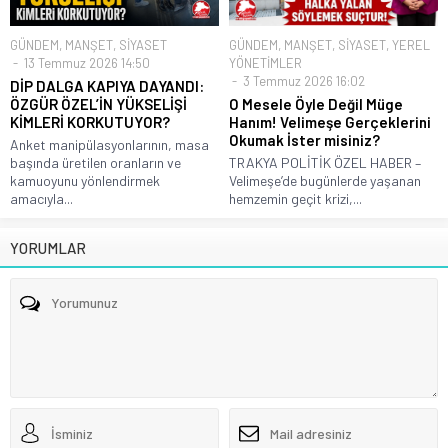
GÜNDEM
,
MANŞET
,
SİYASET
GÜNDEM
,
MANŞET
,
SİYASET
,
YEREL
13 Temmuz 2026 14:50
YÖNETİMLER
3 Temmuz 2026 16:02
DİP DALGA KAPIYA DAYANDI:
ÖZGÜR ÖZEL’İN YÜKSELİŞİ
O Mesele Öyle Değil Müge
KİMLERİ KORKUTUYOR?
Hanım! Velimeşe Gerçeklerini
Okumak İster misiniz?
Anket manipülasyonlarının, masa
başında üretilen oranların ve
TRAKYA POLİTİK ÖZEL HABER –
kamuoyunu yönlendirmek
Velimeşe’de bugünlerde yaşanan
amacıyla...
hemzemin geçit krizi,...
YORUMLAR