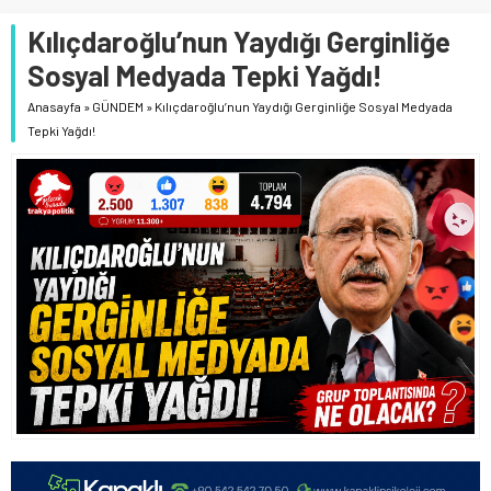
Kılıçdaroğlu’nun Yaydığı Gerginliğe
Sosyal Medyada Tepki Yağdı!
Anasayfa
»
GÜNDEM
»
Kılıçdaroğlu’nun Yaydığı Gerginliğe Sosyal Medyada
Tepki Yağdı!