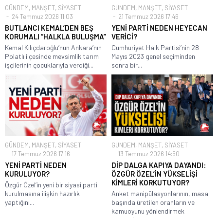
GÜNDEM
,
MANŞET
,
SİYASET
GÜNDEM
,
MANŞET
,
SİYASET
24 Temmuz 2026 11:03
21 Temmuz 2026 17:46
BUTLANCI KEMAL’DEN BEŞ
YENİ PARTİ NEDEN HEYECAN
KORUMALI “HALKLA BULUŞMA”
VERİCİ?
Kemal Kılıçdaroğlu’nun Ankara’nın
Cumhuriyet Halk Partisi’nin 28
Polatlı ilçesinde mevsimlik tarım
Mayıs 2023 genel seçiminden
işçilerinin çocuklarıyla verdiği...
sonra bir...
GÜNDEM
,
MANŞET
,
SİYASET
GÜNDEM
,
MANŞET
,
SİYASET
17 Temmuz 2026 17:16
13 Temmuz 2026 14:50
YENİ PARTİ NEDEN
DİP DALGA KAPIYA DAYANDI:
KURULUYOR?
ÖZGÜR ÖZEL’İN YÜKSELİŞİ
KİMLERİ KORKUTUYOR?
Özgür Özel’in yeni bir siyasi parti
kurulmasına ilişkin hazırlık
Anket manipülasyonlarının, masa
yaptığını...
başında üretilen oranların ve
kamuoyunu yönlendirmek