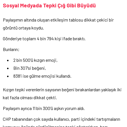
Sosyal Medyada Tepki Çığ Gibi Büyüdü
Paylaşımın altında oluşan etkileşim tablosu dikkat çekici bir
görüntü ortaya koydu.
Gönderiye toplam 4 bin 794 kişi ifade bıraktı.
Bunların;
2 bin 500’ü kızgın emoji,
Bin 307’si beğeni,
838’i ise gülme emojisi kullandı.
Kızgın tepki verenlerin sayısının beğeni bırakanlardan yaklaşık iki
kat fazla olması dikkat çekti.
Paylaşım ayrıca 11 bin 300’ü aşkın yorum aldı.
CHP tabanından çok sayıda kullanıcı, parti içindeki tartışmaların
kamuoyu önünde sürdürülmesine tepki gösterirken, bazı