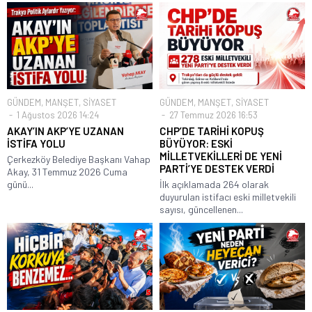
GÜNDEM
,
MANŞET
,
SİYASET
GÜNDEM
,
MANŞET
,
SİYASET
1 Ağustos 2026 14:24
27 Temmuz 2026 16:53
AKAY’IN AKP’YE UZANAN
CHP’DE TARİHİ KOPUŞ
İSTİFA YOLU
BÜYÜYOR: ESKİ
MİLLETVEKİLLERİ DE YENİ
Çerkezköy Belediye Başkanı Vahap
PARTİ’YE DESTEK VERDİ
Akay, 31 Temmuz 2026 Cuma
günü...
İlk açıklamada 264 olarak
duyurulan istifacı eski milletvekili
sayısı, güncellenen...